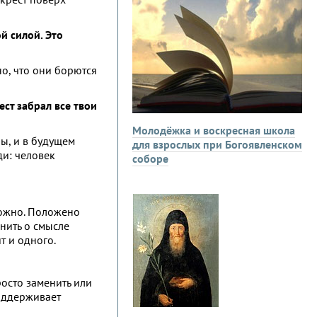
й силой. Это
но, что они борются
ест забрал все твои
Молодёжка и воскресная школа
ы, и в будущем
для взрослых при Богоявленском
ди: человек
соборе
зможно. Положено
мнить о смысле
т и одного.
росто заменить или
поддерживает