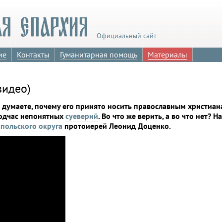
Официальный сайт
ие
Контакты
Гуманитарная помощь
Материалы
видео)
 думаете, почему его принято носить православным христиана
подчас непонятных
суеверий
. Во что же верить, а во что нет? 
польского округа
протоиерей Леонид Доценко.