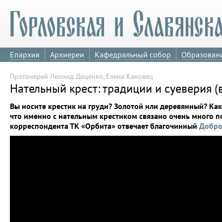
Епархия
Архиереи
Кафедральный собор
Образован
Протоиерей Леонид Доценко, Елена Кановец
Нательный крест: традиции и суеверия (
Вы носите крестик на груди? Золотой или деревянный? Как
что именно с нательным крестиком связано очень много 
корреспондента ТК «Орбита» отвечает благочинный
Добро