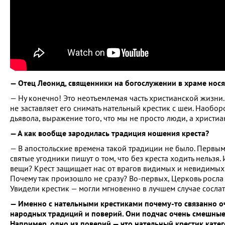
— Отец Леонид, священники на богослужении в храме нося
— Ну конечно! Это неотъемлемая часть христианской жизни.
не заставляет его снимать нательный крестик с шеи. Наобор
дьявола, выражение того, что мы не просто люди, а христиа
— А как вообще зародилась традиция ношения креста?
— В апостольские времена такой традиции не было. Первым
святые угодники пишут о том, что без креста ходить нельзя.
вещи? Крест защищает нас от врагов видимых и невидимых и
Почему так произошло не сразу? Во-первых, Церковь росла 
Увидели крестик — могли мгновенно в лучшем случае сослать
— Именно с нательными крестиками почему-то связанно о
народных традиций и поверий. Они подчас очень смешные
Например, одно из поверий — что нательный крестик кате