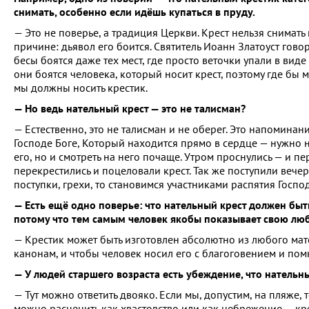
снимать, особенно если идёшь купаться в пруду.
— Это не поверье, а традиция Церкви. Крест нельзя снимать
причине: дьявол его боится. Святитель Иоанн Златоуст говор
бесы боятся даже тех мест, где просто веточки упали в виде 
они боятся человека, который носит крест, поэтому где бы 
мы должны носить крестик.
— Но ведь нательный крест — это не талисман?
— Естественно, это не талисман и не оберег. Это напоминан
Господе Боге, Который находится прямо в сердце — нужно н
его, но и смотреть на него почаще. Утром проснулись — и п
перекрестились и поцеловали крест. Так же поступили вече
поступки, грехи, то становимся участниками распятия Госп
— Есть ещё одно поверье: что нательный крест должен быть
потому что тем самым человек якобы показывает свою любов
— Крестик может быть изготовлен абсолютно из любого ма
канонам, и чтобы человек носил его с благоговением и помн
— У людей старшего возраста есть убеждение, что нательны
— Тут можно ответить двояко. Если мы, допустим, на пляже, т
можно расценить как хвастовство или как небрежение — кре