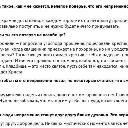
ь такое, как мне кажется, нелепое поверье, что его непременн
с храмов достаточно, в каждом городе их по нескольку, практ
равильно поступить, и не нужно будет ничего придумывать.
ли ты его потерял на кладбище?
и уронили — попросили у Господа прощения, поцеловали крестик
случаи, когда священник приезжает на похороны, но ни у родст
еловека? Тогда священник снимает крестик с себя и надевает по
отдаёт! И ничего страшного в этом нет, наоборот, это считаетс
ли. Кладбище — это место святое, пусть себе там находится, ни
йдёт Христа.
 чтобы ты его непременно носил, но некоторые считают, что см
 можешь надеть и носить, ничего в этом страшного нет. Главн
ужно не забывать, что мы носим у себя на груди, возле своег
о люди непременно станут друг другу ближе духовно. Это вер
уг другу доброе дело. Никаких мистических моментов здесь нет