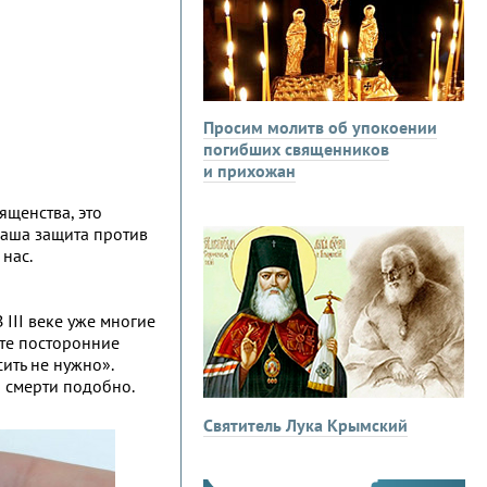
Просим молитв об упокоении
погибших священников
и прихожан
ященства, это
 наша защита против
 нас.
III веке уже многие
ете посторонние
ить не нужно».
о смерти подобно.
Святитель Лука Крымский