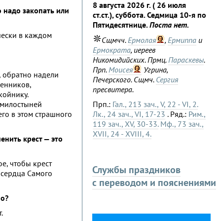
8 августа 2026 г. ( 26 июля
о надо закопать или
ст.ст.), суббота. Седмица 10-я по
Пятидесятнице.
Поста нет.
ически в каждом
Сщмчч.
Ермолая
,
Ермиппа
и
Ермократа
, иереев
Никомидийских. Прмц.
Параскевы
.
Прп.
Моисея
Угрина,
, обратно надели
Печерского. Сщмч.
Сергия
венников,
пресвитера.
койнику.
я милостыней
Прп.:
Гал., 213 зач., V, 22 - VI, 2.
чего в этом страшного
Лк., 24 зач., VI, 17-23
. Ряд.:
Рим.,
119 зач., XV, 30-33.
Мф., 73 зач.,
XVII, 24 - XVIII, 4.
енить крест — это
ое, чтобы крест
Службы праздников
о сердца Самого
с переводом и пояснениями
но?
.