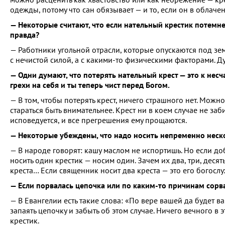
одежды, потому что сан обязывает — и то, если он в облачен
— Некоторые считают, что если нательный крестик потемнел
правда?
— Работники угольной отрасли, которые опускаются под землю
с нечистой силой, а с какими-то физическими факторами. Д
— Одни думают, что потерять нательный крест — это к несча
грехи на себя и ты теперь чист перед Богом.
— В том, чтобы потерять крест, ничего страшного нет. Мож
стараться быть внимательнее. Крест ни в коем случае не заб
исповедуется, и все прегрешения ему прощаются.
— Некоторые убеждены, что надо носить непременно неск
— В народе говорят: кашу маслом не испортишь. Но если доб
носить один крестик — носим один. Зачем их два, три, десят
креста… Если священник носит два креста — это его богослу
— Если порвалась цепочка или по каким-то причинам сорва
— В Евангелии есть такие слова: «По вере вашей да будет в
запаять цепочку и забыть об этом случае. Ничего вечного в
крестик.