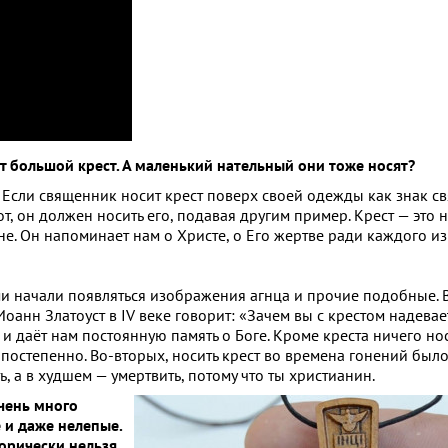
т большой крест. А маленький нательный они тоже носят?
 Если священник носит крест поверх своей одежды как знак св
от, он должен носить его, подавая другим пример. Крест — это
не. Он напоминает нам о Христе, о Его жертве ради каждого из
и начали появляться изображения агнца и прочие подобные. В 
 Иоанн Златоуст в IV веке говорит: «Зачем вы с крестом надева
 даёт нам постоянную память о Боге. Кроме креста ничего нос
постепенно. Во-вторых, носить крест во времена гонений был
, а в худшем — умертвить, потому что ты христианин.
чень много
 и даже нелепые.
горически нельзя