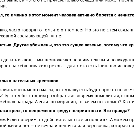
ии.
, то именно в этот момент человек активно борется с нечисто
, часто говорят о том, что он темнеет. Но это не с тем связан
уховной составляющей тут нет.
стью. Другие убеждены, что это сущее везенье, потому что кр
но сделать вывод — мы немножечко невнимательны и неаккуратн
ирает на себя никаких грехов — для этого есть Таинство испове
олько нательных крестиков.
авить очень много масла, то эту кашу есть будет просто нево
ь? Тут хотя бы с одним разобраться: вовремя помолиться, вспо
жебная награда. А если это мирянин, то зачем несколько? Хвати
лся крест, то непременно грядут неприятности. Это правда?
ам». Если поверим, то действительно всё исполнится. А можем п
 этой жизни нет — не вечна и цепочка или верёвочка, которая 