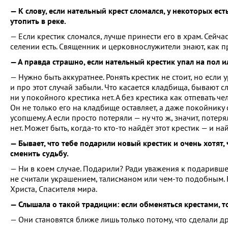
— К слову, если нательный крест сломался, у некоторых ест
утопить в реке.
— Если крестик сломался, лучше принести его в храм. Сейча
селении есть. Священник и церковнослужители знают, как п
— А правда страшно, если нательный крестик упал на пол и
— Нужно быть аккуратнее. Ронять крестик не стоит, но есл
и про этот случай забыли. Что касается кладбища, бывают 
ни у покойного крестика нет. А без крестика как отпевать ч
Он не только его на кладбище оставляет, а даже покойнику 
усопшему. А если просто потеряли — ну что ж, значит, потеря
нет. Может быть, когда-то кто-то найдёт этот крестик — и на
— Бывает, что тебе подарили новый крестик и очень хотят,
сменить судьбу.
— Ни в коем случае. Подарили? Ради уважения к подарившему
не считали украшением, талисманом или чем-то подобным. Н
Христа, Спасителя мира.
— Слышала о такой традиции: если обменяться крестами, т
— Они становятся ближе лишь только потому, что сделали др