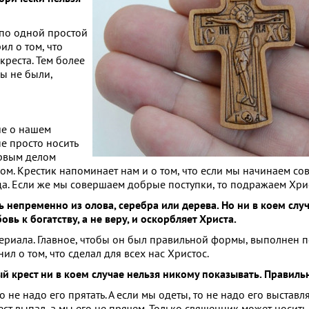
 по одной простой
ил о том, что
креста. Тем более
мы не были,
ие о нашем
е просто носить
ервым делом
ром. Крестик напоминает нам и о том, что если мы начинаем со
ода. Если же мы совершаем добрые поступки, то подражаем Хрис
 непременно из олова, серебра или дерева. Но ни в коем случа
ь к богатству, а не веру, и оскорбляет Христа.
териала. Главное, чтобы он был правильной формы, выполнен 
ил о том, что сделал для всех нас Христос.
й крест ни в коем случае нельзя никому показывать. Правильн
о не надо его прятать. А если мы одеты, то не надо его выставля
ст выпал, а мы его не прячем. Только священник может носить