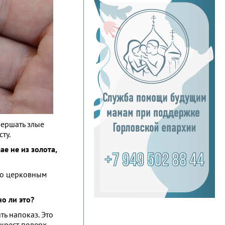
вершать злые
ту.
е не из золота,
по церковным
о ли это?
ть напоказ. Это
 крест поверх