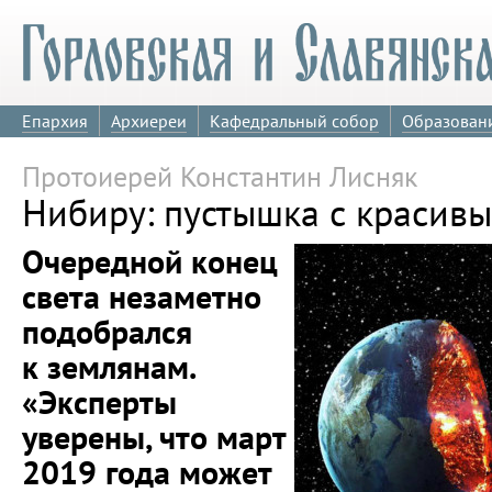
Епархия
Архиереи
Кафедральный собор
Образован
Протоиерей Константин Лисняк
Нибиру: пустышка с красив
Очередной конец
света незаметно
подобрался
к землянам.
«Эксперты
уверены, что март
2019 года может