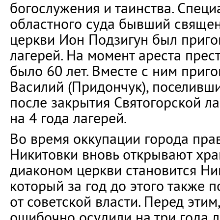
богослужения и таинства. Специ
областного суда бывший свяще
церкви Ион Подзигун был приго
лагерей. На момент ареста пре
было 60 лет. Вместе с ним приг
Василий (Придончук), поселивш
после закрытия Святогорской ла
на 4 года лагерей.
Во время оккупации города пр
Никитовки вновь открывают храм
диаконом церкви становится Ни
который за год до этого также 
от советской власти. Перед этим,
ошибочно осудили на три года 