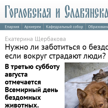
Епархия
Архиереи
Кафедральный собор
Образован
Екатерина Щербакова
Нужно ли заботиться о безд
если вокруг страдают люди?
В третью субботу
августа
отмечается
Всемирный день
бездомных
животных.