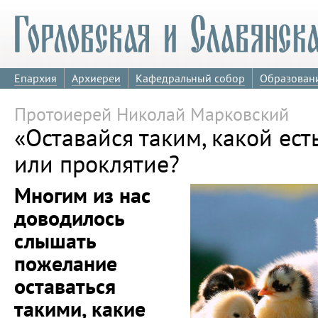
Епархия
Архиереи
Кафедральный собор
Образован
Протоиерей Николай Марковский
«Оставайся таким, какой ес
или проклятие?
Многим из нас
доводилось
слышать
пожелание
оставаться
такими, какие