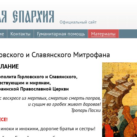
Официальный сайт
ие
Контакты
Гуманитарная помощь
Материалы
овского и Славянского Митрофана
СЛАНИЕ
лита Горловского и Славянского,
шествующим и мирянам,
раинской Православной Церкви
 воскресе из мертвых, смертию смерть поправ,
и сущим во гробех живот даровав!
Тропарь Пасхи
СЕ!
иноки и инокини, дорогие братья и сестры!