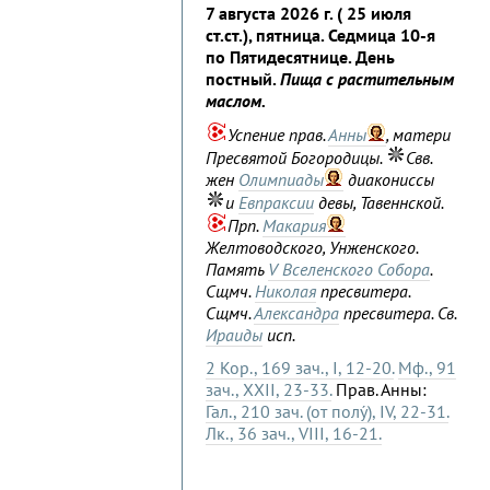
7 августа 2026 г. ( 25 июля
ст.ст.), пятница. Седмица 10-я
по Пятидесятнице. День
постный.
Пища с растительным
маслом.
Успение прав.
Анны
, матери
Пресвятой Богородицы.
Свв.
жен
Олимпиады
диакониссы
и
Евпраксии
девы, Тавеннской.
Прп.
Макария
Желтоводского, Унженского.
Память
V Вселенского Собора
.
Сщмч.
Николая
пресвитера.
Сщмч.
Александра
пресвитера. Св.
Ираиды
исп.
2 Кор., 169 зач., I, 12-20.
Мф., 91
зач., XXII, 23-33.
Прав. Анны:
Гал., 210 зач. (от полу́), IV, 22-31.
Лк., 36 зач., VIII, 16-21.