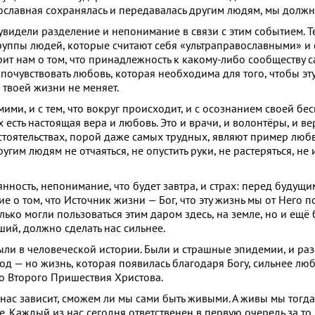
авославная сохранялась и передавалась другим людям, мы должн
 увидели разделение и непонимание в связи с этим событием. Т
руппы людей, которые считают себя «ультраправославными» и 
рит нам о том, что принадлежность к какому-либо сообществу с
и почувствовать любовь, которая необходима для того, чтобы эту
 твоей жизни не меняет.
ими, и с тем, что вокруг происходит, и с осознанием своей бе
 есть настоящая вера и любовь. Это и врачи, и волонтёры, и 
тоятельствах, порой даже самых трудных, являют пример любв
угим людям не отчаяться, не опустить руки, не растеряться, не 
ость, непонимание, что будет завтра, и страх: перед будущим,
о том, что Источник жизни — Бог, что эту жизнь мы от Него п
лько могли пользоваться этим даром здесь, на земле, но и ещё
ший, должно сделать нас сильнее.
ыли в человеческой истории. Были и страшные эпидемии, и ра
од — но жизнь, которая появилась благодаря Богу, сильнее люб
го Второго Пришествия Христова.
 нас зависит, сможем ли мы сами быть живыми. А живы мы тогда
е. Каждый из нас сегодня ответственен в первую очередь за то