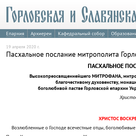
Епархия
Архиереи
Кафедральный собор
Образован
19 апреля 2020 г.
Пасхальное послание митрополита Горл
ПАСХАЛЬНОЕ ПО
Высокопреосвященнейшего МИТРОФАНА, митропо
благочестивому духовенству, мона
боголюбивой пастве Горловской епархии Ук
Христос
ХРИСТОС ВОСКРЕ
Возлюбленные о Господе всечестные отцы, боголюбивые 