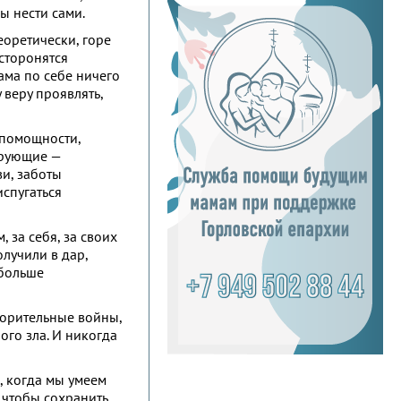
ы нести сами.
еоретически, горе
сторонятся
ама по себе ничего
 веру проявлять,
спомощности,
верующие —
и, заботы
испугаться
 за себя, за своих
олучили в дар,
 больше
зорительные войны,
ого зла. И никогда
, когда мы умеем
, чтобы сохранить