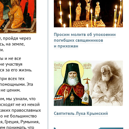
Просим молитв об упокоении
е, пройдя через
погибших священников
ь, на земле,
и прихожан
и.
ы и не все
не участвуя
ся за его жизнь.
при всех тех
спомощными. Эта
 не ценим.
м, мы узнали, что
сходят не из некой
икаких православных
Святитель Лука Крымский
ко не большинство
я, Греция, Румыния,
ем понимать, что