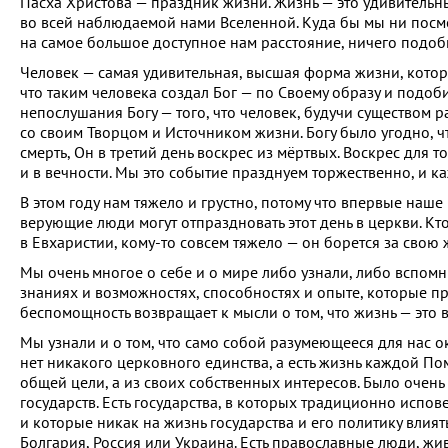
Пасха Христова — праздник жизни. Жизнь — это удивительн
во всей наблюдаемой нами Вселенной. Куда бы мы ни посм
на самое большое доступное нам расстояние, ничего подоб
Человек — самая удивительная, высшая форма жизни, котора
что таким человека создал Бог — по Своему образу и подоби
непослушания Богу — того, что человек, будучи существом 
со своим Творцом и Источником жизни. Богу было угодно, чт
смерть, Он в третий день воскрес из мёртвых. Воскрес для т
и в вечности. Мы это событие празднуем торжественно, и к
В этом году нам тяжело и грустно, потому что впервые наше 
верующие люди могут отпраздновать этот день в церкви. Кт
в Евхаристии, кому-то совсем тяжело — он борется за свою ж
Мы очень многое о себе и о мире либо узнали, либо вспомн
знаниях и возможностях, способностях и опыте, которые п
беспомощность возвращает к мысли о том, что жизнь — это 
Мы узнали и о том, что само собой разумеющееся для нас о
нет никакого церковного единства, а есть жизнь каждой П
общей цели, а из своих собственных интересов. Было очень 
государств. Есть государства, в которых традиционно испо
и которые никак на жизнь государства и его политику влиять
Болгария, Россия или Украина. Есть православные люди, жив