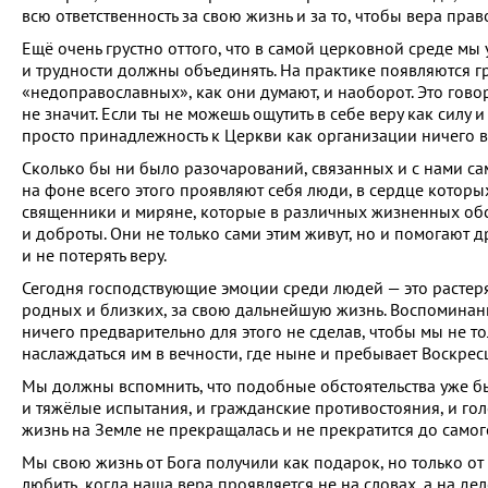
всю ответственность за свою жизнь и за то, чтобы вера пр
Ещё очень грустно оттого, что в самой церковной среде мы
и трудности должны объединять. На практике появляются г
«недоправославных», как они думают, и наоборот. Это гово
не значит. Если ты не можешь ощутить в себе веру как силу 
просто принадлежность к Церкви как организации ничего в
Сколько бы ни было разочарований, связанных и с нами сам
на фоне всего этого проявляют себя люди, в сердце которых
священники и миряне, которые в различных жизненных обс
и доброты. Они не только сами этим живут, но и помогают др
и не потерять веру.
Сегодня господствующие эмоции среди людей — это растерянн
родных и близких, за свою дальнейшую жизнь. Воспоминание 
ничего предварительно для этого не сделав, чтобы мы не то
наслаждаться им в вечности, где ныне и пребывает Воскрес
Мы должны вспомнить, что подобные обстоятельства уже б
и тяжёлые испытания, и гражданские противостояния, и гол
жизнь на Земле не прекращалась и не прекратится до само
Мы свою жизнь от Бога получили как подарок, но только от
любить, когда наша вера проявляется не на словах, а на дел