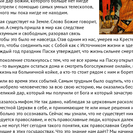
ый дар Божий, которого больше нет нигде
отрели с помощью самых умных телескопов,
ного мы пока нигде не находим.
я существует на Земле. Слово Божие говорит,
ю. А смерть пришла в мир как следствие
разумным и свободным, разорвал связь
обы это было не навсегда. Став одним из нас, умерев на Крест
ого, чтобы соединить нас с Собой как с Источником жизни и здес
аждый год праздник Пасхи утверждает, что жизнь сильнее смерт
поколение столкнулось с тем, что не все храмы на Пасху открыт
о-то вынужден остаться дома и смотреть богослужение онлайн, 
изнь на больничной койке, а кто-то стоит рядом с ним и борет
или во время этих событий. Самым трудным было ощутить, что 
риобрело человечество за всю свою историю, мы оказались бе
великий дар, который мы получили от Бога и который зачастую
казалось мифом. Не так давно, наблюдая за церковным расколо
оместной Церкви в себе, и принимающие те или иные решения и
больно это осознавать. Сейчас мы узнали, что не существует н
ведуется православие, и есть православные люди, которых дале
 не могут. Нет сегодня такого понятия, как православная Серби
ущие в этих государствах. Что это знание нам даёт? Мы начина