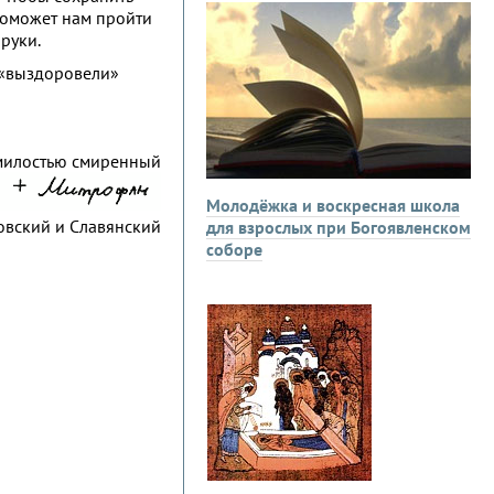
о поможет нам пройти
 руки.
е «выздоровели»
милостью смиренный
Молодёжка и воскресная школа
овский и Славянский
для взрослых при Богоявленском
соборе