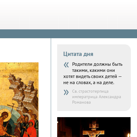
Цитата дня
«
Родители должны быть
такими, какими они
хотят видеть своих детей —
не на словах, а на деле.
»
Св. страстотерпица
императрица Александра
Романова