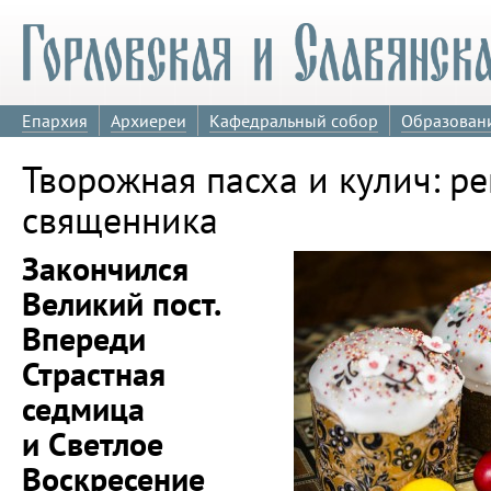
Епархия
Архиереи
Кафедральный собор
Образован
Творожная пасха и кулич: р
священника
Закончился
Великий пост.
Впереди
Страстная
седмица
и Светлое
Воскресение