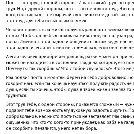
Пост — это труд, с одной стороны. И как всякий труд, он пр
труд. Но, с другой стороны, пост — это не только труд. Это
когда постишься — не омрачай своё лицо и не делай так, что
этот труд для тебя невыносим и тяжек.
Человек привык всю жизнь получать радость от земных веще
от них. Чтобы он не был похож на животное, но получал рад
поста. Именно к этой радости общения с Богом ведут нас те
этой радости, если ты к ней не стремишься, если она тебе не
А если человек приобретает радость, разве может он при эт
может он находиться в состоянии, глядя на которое, его пож
Почему ты так скорбишь? Что с тобой случилось?» Этого не
Мы подвиг поста и молитвы берём на себя добровольно. Бог 
говорит нам: если ты хочешь научиться получать радость не
души, если ты хочешь, чтобы душа в твоей жизни заняла то м
трудиться.
Этот труд тебе, с одной стороны, покажется сложным — нужн
подарит тебе возможность эту духовную радость ощутить. По
добровольное, нас никто поститься не заставляет. Мы сами, д
ощущению, что кто-то кого-то принуждает, как раба на гале
он скорбит и печалится, у него нет выбора.