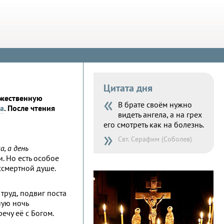
Цитата дня
«
жественную
В брате своём нужно
а
. После чтения
видеть ангела, а на грех
его смотреть как на болезнь.
»
Свт. Серафим (Соболев)
, а день
. Но есть особое
ссмертной душе.
труд, подвиг поста
ную ночь
ечу её с Богом.