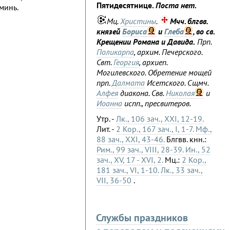
Пятидесятнице.
Поста нет.
минь.
Мц.
Христины
.
Мчч. блгвв.
князей
Бориса
и
Глеба
, во св.
Крещении Романа и Давида.
Прп.
Поликарпа
, архим. Печерского.
Свт.
Георгия
, архиеп.
Могилевского. Обретение мощей
прп.
Далмата
Исетского. Сщмч.
Алфея
диакона. Свв.
Николая
и
Иоанна
испп., пресвитеров.
Утр. -
Лк., 106 зач., XXI, 12-19.
Лит. -
2 Кор., 167 зач., I, 1-7.
Мф.,
88 зач., XXI, 43-46.
Блгвв. кнн.:
Рим., 99 зач., VIII, 28-39.
Ин., 52
зач., XV, 17 - XVI, 2.
Мц.:
2 Кор.,
181 зач., VI, 1-10.
Лк., 33 зач.,
VII, 36-50
.
Службы праздников