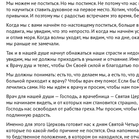
Мы можем не поститься. Но мы постимся. Не потому что нас 
то научиться ставить духовное на первое место. Хотим, чт
привычки. И поэтому мы с радостью встречаем это время, б
Когда мы с вами начнём по-настоящему поститься, больше вр
подвига, мы увидим, что это непросто. И когда мы начнём ус
и отлив моря. Когда волны уходят, мы видим, что на дне, ока
мы раньше не замечали.
Так и в нашей душе начнут обнажаться наши страсти и недост
увидим, мы не должны приходить в уныние и отчаяние. Имен
к Врачу душ и телес, чтобы Он Своей силой и благодатью по
Мы должны понимать: есть то, что делаем мы, а есть то, что
больной приходит к врачу? Чтобы врач ему помог. Если бы 
лечились сами. Но мы идём к врачу и просим, чтобы нам пом
Врач для нашей души — Господь, а врачебница — Святая Ц
мы начинаем видеть, и от которых нам становится страшно,
Господь нас освободил от рабства греха. Мы просим, чтобы
подлинную радость.
Именно для этого Церковь готовит нас к дням Святой Четыр
которые по какой-либо причине не постятся. Она напомина
то бедственное положение, в котором он находился, не отчая