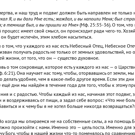
ертва, и наш труд и подвиг должен быть направлен не только н
кал Я, и вы дали Мне есть; жаждал, и вы напоили Меня; был стра
я; в темнице был, и вы пришли ко Мне»
(Мф. 25:35-36). О том, что
 процесс имеет свой смысл, он происходит ради чего-то. Хозяй
а он будет испечён, этим хлебом насытиться.
 том, что у каждого из нас есть Небесный Отец, Небесное Оте
ван получать радость не только от земных удовольствий, но от
ей жизни, от того, что он — существо духовное.
 о том сокровище, которое есть у каждого из нас — о Царств
. 6:21). Она научает нас тому, чтобы, оторвавшись от земли, м
 делать удобнее, чем в какое-либо другое время. Если эти дн
е ещё дни мы найдём в течение года для того, чтобы к этому пр
ыния и с радостью. Чтобы каждый из нас, начиная этот подвиг, 
 и воздерживаясь от пищи, а задал себе вопрос: «Что мне бол
збавиться и к чему бы я не хотел больше никогда возвращаться?
о когда мы опираемся не на собственные силы, а на помощь Б
лжно произойти с нами. Именно это — цель поста. Именно для э
чу Богу, чтобы в нашей жизни что-то поменялось по сравнению 