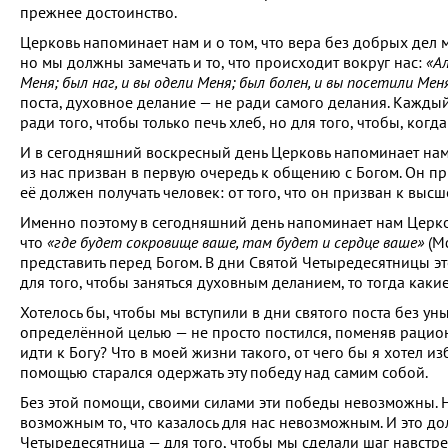
прежнее достоинство.
Церковь напоминает нам и о том, что вера без добрых дел м
но мы должны замечать и то, что происходит вокруг нас:
«Ал
Меня; был наг, и вы одели Меня; был болен, и вы посетили Мен
поста, духовное делание — не ради самого делания. Каждый
ради того, чтобы только печь хлеб, но для того, чтобы, когд
И в сегодняшний воскресный день Церковь напоминает нам о
из нас призван в первую очередь к общению с Богом. Он приз
её должен получать человек: от того, что он призван к высш
Именно поэтому в сегодняшний день напоминает нам Церковь
что
«где будет сокровище ваше, там будет и сердце ваше»
(Мф
представить перед Богом. В дни Святой Четыредесятницы это
для того, чтобы заняться духовным деланием, то тогда каки
Хотелось бы, чтобы мы вступили в дни святого поста без ун
определённой целью — не просто постился, поменяв рацион
идти к Богу? Что в моей жизни такого, от чего бы я хотел и
помощью старался одержать эту победу над самим собой.
Без этой помощи, своими силами эти победы невозможны. Н
возможным то, что казалось для нас невозможным. И это до
Четыредесятница — для того, чтобы мы сделали шаг навстре