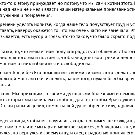
кто-то к этому принуждает, но потому что мы сами хотим этого
обы над нами не имели власти наши материальные привязаннос
ез уныния и помрачения.
емени уделять молитве, когда наше тело почувствует труд и уст
тавать, наверху окажется то, что мы очень часто не замечали. 
зывается, есть мусор и грязь, что-то такое, что было скрыто по
атки, то, что мешает нам получать радость от общения с Богом
но для того мы и постимся, чтобы увидеть свои грехи и недост
мог нам от них избавиться и освободил нас.
 делает Бог, и без Его помощи мы своими силами этого сделать 
больной мог сам себя исцелить, зачем тогда нужен был бы вра
огли.
ерковь. Мы приходим со своими духовными болезнями и немощ
 от которых мы начинаем скорбеть, для того чтобы Врач духов
 Он эти раны исцелил, помог нашей душе обрести силу, здравие
едесятницы, чтобы мы научились, когда постимся, не осуждать 
ет нам о молитве мытаря и молитве фарисея, о блудном сыне, 
лся, но вернулся к своему отцу, и отец с радостью принял его 