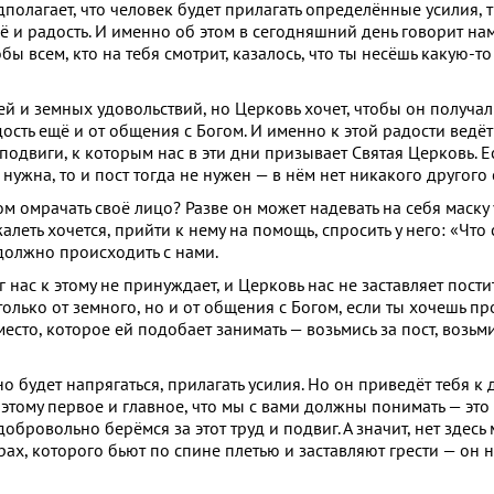
едполагает, что человек будет прилагать определённые усилия, т
 ещё и радость. И именно об этом в сегодняшний день говорит на
бы всем, кто на тебя смотрит, казалось, что ты несёшь какую-т
й и земных удовольствий, но Церковь хочет, чтобы он получал
ость ещё и от общения с Богом. И именно к этой радости ведёт
 подвиги, к которым нас в эти дни призывает Святая Церковь. Е
 нужна, то и пост тогда не нужен — в нём нет никакого другого
ом омрачать своё лицо? Разве он может надевать на себя маску
алеть хочется, прийти к нему на помощь, спросить у него: «Чт
 должно происходить с нами.
нас к этому не принуждает, и Церковь нас не заставляет постит
 только от земного, но и от общения с Богом, если ты хочешь 
есто, которое ей подобает занимать — возьмись за пост, возьми
о будет напрягаться, прилагать усилия. Но он приведёт тебя к 
этому первое и главное, что мы с вами должны понимать — это т
обровольно берёмся за этот труд и подвиг. А значит, нет здесь 
рах, которого бьют по спине плетью и заставляют грести — он 