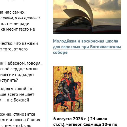
а нас самих,
нником, и вы приняли
 пост — не ради
ка месит тесто не
Молодёжка и воскресная школа
чество, что каждый
для взрослых при Богоявленском
 того, от чего
соборе
ии Небесном, говоря,
ы своё сердце могли
и нам не подходят
иступить?
задался какой-то
ьше всего мешает
» — и с Божией
ожию, становится
6 августа 2026 г. ( 24 июля
того и нужна Святая
ст.ст.), четверг. Седмица 10-я по
с тем, что было