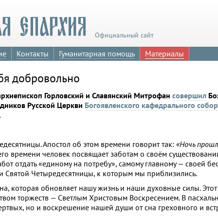
Официальный сайт
ие
Контакты
Гуманитарная помощь
Материалы
ебя добровольно
архиепископ Горловский и Славянский Митрофан
совершил
Бо
едников Русской Церкви
Богоявленского кафедрального собор
.
едесятницы. Апостол об этом времени говорит так:
«Ночь прошла
оего времени человек посвящает заботам о своём существовании
абот отдать «единому на потребу», самому главному — своей бе
ни Святой Четыредесятницы, к которым мы приблизились.
на, которая обновляет нашу жизнь и наши духовные силы. Этот 
твом торжеств — Светлым Христовым Воскресением. В пасхаль
ртвых, но и воскрешение нашей души от сна греховного и встр