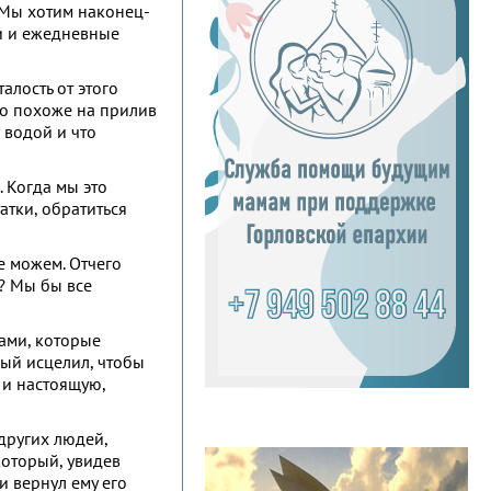
. Мы хотим наконец-
ти и ежедневные
алость от этого
Это похоже на прилив
д водой и что
. Когда мы это
атки, обратиться
не можем. Отчего
ч? Мы бы все
ами, которые
ный исцелил, чтобы
 и настоящую,
других людей,
который, увидев
и вернул ему его