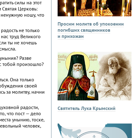
ратить силы на этот
м Святая Церковь:
о ненужную ношу, что
Просим молитв об упокоении
погибших священников
 радость не только
и прихожан
 нас труд Великого
сли ты не хочешь
 смысла.
 уныния? Разве
о с тобой произошло?
ься. Она только
пробуждения своей
сь за молитву, начни
духовной радости,
Святитель Лука Крымский
о, что пост — дело
места унынию, тоске,
невольный человек,