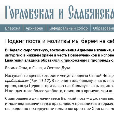
Епархия
Архиереи
Кафедральный собор
Образован
Подвиг поста и молитвы мы берём на с
В Неделю сыропустную, воспоминания Адамова изгнания, 
литургию в нижнем храме в честь Новомучеников и испов
Евангелия владыка обратился к прихожанам с проповедью
Во имя Отца, и Сына, и Святаго Духа!
Наступает то время, которое именуется днями Святой Четыр
приблизился»
(Рим. 13:12). В течение года большую часть св
время, когда Церковь призывает нас большую часть своих з
И нет для этого более удобного, приятного времени, чем д
С завтрашнего дня начинается Великий пост — духовная вес
и молитвы заканчивается праздником праздников и торжес
мы радостно празднуем не только воскресение Христа из ме