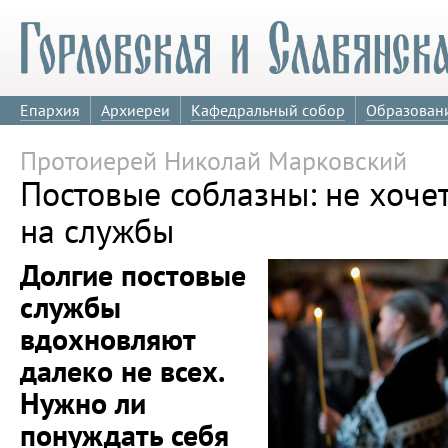
Епархия
Архиереи
Кафедральный собор
Образован
Протоиерей Николай Марковский
Постовые соблазны: не хоче
на службы
Долгие постовые
службы
вдохновляют
далеко не всех.
Нужно ли
понуждать себя