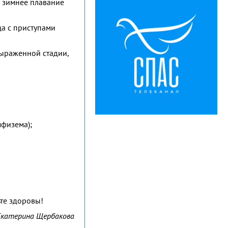
, зимнее плавание
а с приступами
выраженной стадии,
мфизема);
ьте здоровы!
Екатерина Щербакова