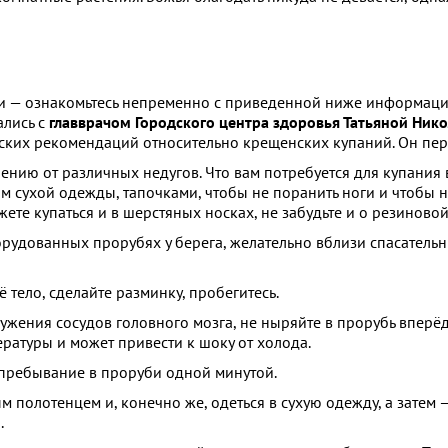
и — ознакомьтесь непременно с приведенной ниже информацией
ались с
главврачом Городского центра здоровья Татьяной Ник
ских рекомендаций относительно крещенских купаний. Он пер
лению от различных недугов. Что вам потребуется для купания
м сухой одежды, тапочками, чтобы не поранить ноги и чтобы 
жете купаться и в шерстяных носках, не забудьте и о резиново
орудованных прорубях у берега, желательно вблизи спасатель
 тело, сделайте разминку, пробегитесь.
сужения сосудов головного мозга, не ныряйте в прорубь вперёд
ратуры и может привести к шоку от холода.
е пребывание в проруби одной минутой.
 полотенцем и, конечно же, одеться в сухую одежду, а затем 
.