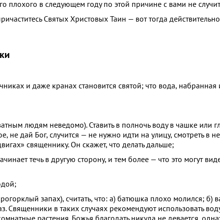
о плохого в следующем году по этой причине с вами не случит
 причаститесь Святых Христовых Таин — вот тогда действительно
ски
точниках и даже кранах становится святой; что вода, набранная
ватным людям неведомо). Ставить в полночь воду в чашке или г
е, не дай Бог, случится — не нужно идти на улицу, смотреть в н
вигах» священнику. Он скажет, что делать дальше;
чинает течь в другую сторону, и тем более — что это могут виде
одой;
огорклый запах), считать, что: а) батюшка плохо молился; б) 
итаз. Священники в таких случаях рекомендуют использовать во
омнатные растения. Божья благодать никуда не девается, одна