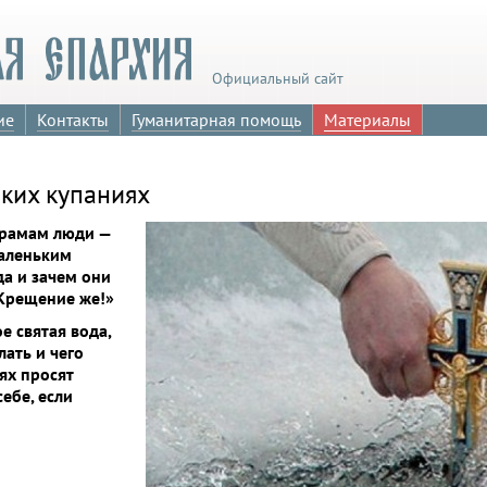
Официальный сайт
ие
Контакты
Гуманитарная помощь
Материалы
ких купаниях
 храмам люди —
маленьким
да и зачем они
! Крещение же!»
е святая вода,
лать и чего
ях просят
ебе, если