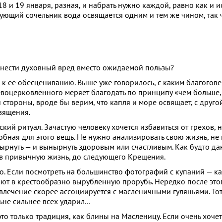
8 и 19 января, разная, и набрать нужно каждой, равно как и и
ующий сочельник вода освящается одним и тем же чином, так 
инести духовный вред вместо ожидаемой пользы?
к её обесцениванию. Выше уже говорилось, с каким благогов
воцерковлённого меряет благодать по принципу «чем больше, т
 стороны, вроде бы верим, что капля и море освящает, с друго
вящения.
ий ритуал. Зачастую человеку хочется избавиться от грехов, 
бная для этого вещь. Не нужно анализировать свою жизнь, не 
нырнуть — и вынырнуть здоровым или счастливым. Как будто да
а в привычную жизнь, до следующего Крещения.
о. Если посмотреть на большинство фотографий с купаний — ка
ют в крестообразно вырубленную прорубь. Нередко после это
звлечение скорее ассоциируется с масленичными гуляньями. Тот
ьне сильнее всех ударил…
то только традиция, как блины на Масленицу. Если очень хоче