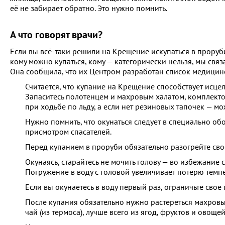
её не забирает обратно. Это нужно помнить.
А что говорят врачи?
Если вы всё-таки решили на Крещение искупаться в проруб
кому можно купаться, кому — категорически нельзя, мы связ
Она сообщила, что их Центром разработан список медицин
Считается, что купание на Крещение способствует исце
Запаситесь полотенцем и махровым халатом, комплекто
при ходьбе по льду, а если нет резиновых тапочек — мо
Нужно помнить, что окунаться следует в специально об
присмотром спасателей.
Перед купанием в проруби обязательно разогрейте своё
Окунаясь, старайтесь не мочить голову — во избежание 
Погружение в воду с головой увеличивает потерю темпе
Если вы окунаетесь в воду первый раз, ограничьте сво
После купания обязательно нужно растереться махровым
чай (из термоса), лучше всего из ягод, фруктов и овощей