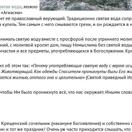
вятая вода
, можно
 «Агиасма»
ает её православный верующий. Традиционно святая вода соп
купель. Тем самым с него смываются грехи, и он рождается в
имать святую воду вместе с просфорой после утреннего моли
ий, с молитвой кропят дом, пищу. Немыслима без святой воды
ричастия и все предметы, употребляющихся в богослужении. К
л об этом так:
«Почему употребляющие святую воду с верою ис
дь Животворящий. Как одежды Спасителя проникнуты были Его жи
ается жизнью, оттого она и целительна»
(Святой праведный И
 чтобы Им было проникнуто всё, что нас окружает. Иными слов
Крещенский сочельник (накануне Богоявления) и собственно в
н и тот же праздник! Очень уж часто приходится слышать, что