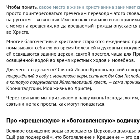
Чтобы понять,
какое место в жизни христианина занимает с
просто поинтересоваться греческим переводом этого слова.
на русском — «святыня». Именно как святыню и восприним
с момента крещения, когда крещаемый трижды опускается в 
во Христе.
Многие благочестивые христиане стараются ежедневно прин
помазывают себя ею во время болезней и духовных искушен
ей освящаются здание церкви, святой престол, чаша для П
освящённой водой во время крестных ходов и молебнов.
Для чего это делается? Святой Иоанн Кронштадтский говори
погружённый в воду с молитвою веры, есть как бы Сам Госпо
в которую погружается Животворящий крест, — сама проник
Кронштадтский. Моя жизнь во Христе).
Через святыню мы призываем в нашу жизнь Господа, хотим,
святыни не так просты, как могут показаться.
Про «крещенскую» и «богоявленскую» водичку
Великое освящение воды совершается Церковью дважды: в 
Ещё раз подчеркнём, что Богоявление и Крещение — это оди