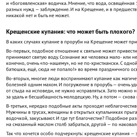
и «богоявленская» водичка. Мнение, что вода, освящённая 1
разных нужд — заблуждение. И на Крещение, и в предшеств
никакой нет и быть не может.
Крещенские купания: что может быть плохого?
В каких случаях купание в проруби на Крещение может пр
Во-первых, подобное отношение к святыне может привести 
принимают святую воду. Сознание же человека мало- или не
конечно, очень «по-нашему», но не по-христиански. С одной
батюшка, ещё, сюда не попало!» во время праздничного ос
Во-вторых, многие люди воспринимают купание как магическ
болезней одним махом. И погружение в прорубь — очень удо
от стыда на исповеди, не нужно исправляться. Зато можно 
за удаль и бесшабашность молодецкую. Ну, а потом — снов
В-третьих, нередко подобные акты проходят неблагочестив
Мужчины в трусах, женщины в открытых купальниках прыга
водочкой, закусывают. И где тут благочестие? Подобное ра
на смазанный маслом столб забраться, другой — по наковал
Так что хочется особо подчеркнуть: крещенские купания — э