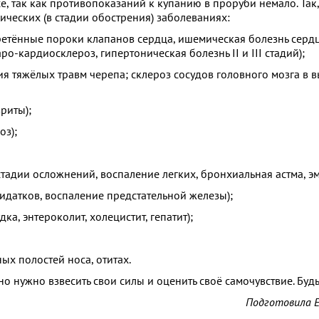
все, так как противопоказаний к купанию в проруби немало. Так
ческих (в стадии обострения) заболеваниях:
етённые пороки клапанов сердца, ишемическая болезнь сердц
-кардиосклероз, гипертоническая болезнь II и III стадий);
ия тяжёлых травм черепа; склероз сосудов головного мозга в 
риты);
оз);
стадии осложнений, воспаление легких, бронхиальная астма, э
идатков, воспаление предстательной железы);
а, энтероколит, холецистит, гепатит);
ых полостей носа, отитах.
о нужно взвесить свои силы и оценить своё самочувствие. Буд
Подготовила 