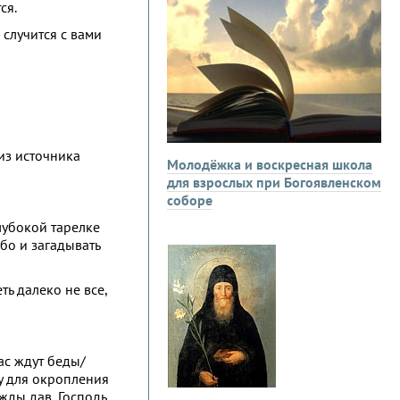
ся.
 случится с вами
 из источника
Молодёжка и воскресная школа
для взрослых при Богоявленском
соборе
лубокой тарелке
ебо и загадывать
ть далеко не все,
вас ждут беды/
ду для окропления
жды дав, Господь