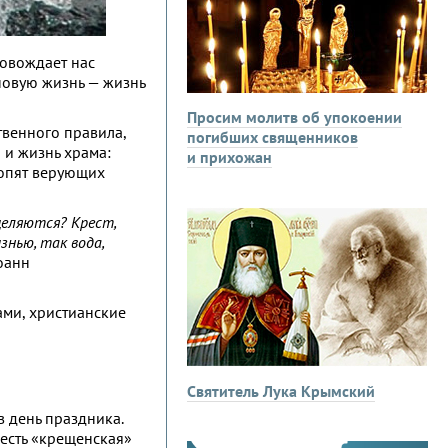
ровождает нас
 новую жизнь — жизнь
Просим молитв об упокоении
твенного правила,
погибших священников
 и жизнь храма:
и прихожан
ропят верующих
целяются? Крест,
знью, так вода,
оанн
ами, христианские
Святитель Лука Крымский
 день праздника.
 есть «крещенская»