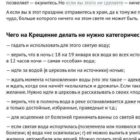
позволяет — окунитесь. Но
если вы этого не сделаете
— ничег
А если вы в этот праздник отправитесь в храм, да к тому же
чудо, больше которого ничего на этом свете не может быть.
Чего на Крещение делать не нужно категориче
— гадать и использовать для этого святую воду;
— верить, что в ночь с 18 на 19 января вся вода во всех ис
в 12 часов ночи — самая «особая» вода;
— идти за водой (в церковь или на источники) ночью;
— ждать момента «становления» воды (что это такое — адек
и ждать, когда она начнёт «колыхаться и дрожать». Если тако
желание. Нужно идти в церковь и рассказывать о своих «под
— верить, что в полночь вода в реке останавливается даже на
а только достойные, избранные, праведные и т.д.;
— для исцеления от болезней принимать ванны со святой в
— если святая вода испортилась (позеленела или появился пр
болезни; в) вода «не освятилась»; г) её можно вылить в ун
жилища, автомобиля или вещей. Можно полить этой водой к