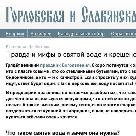
Епархия
Архиереи
Кафедральный собор
Образован
Екатерина Щербакова
Правда и мифы о святой воде и крещенс
Грядёт великий
праздник Богоявления
. Скоро потянутся к
кто с пластиковыми, кто со стеклянными бутылями, кто с 
бидончиком, а кто — и с канистрой. Если спросить у них, ку
идут, ответ будет один: «Так в церковь же, воду посвятить
В преддверии праздника попытаемся разобраться, что тако
для чего она используется верующими, что с ней можно де
нельзя. А также выясним, почему сегодня во многих епархи
воздержаться от купаний в «иордани», и как не навредить с
купаться всё-таки очень хочется.
Что такое святая вода и зачем она нужна?