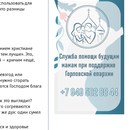
спользовать для
что разницы
ением христиане
ем лучше». Это,
й — кричим «ещё,
невзгод или
нужно сгорать
ются Господом блага
к это выглядит?
го согреваются
 же дух: один сумел
тся и здоровье