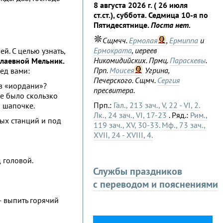
8 августа 2026 г. ( 26 июля
ст.ст.), суббота. Седмица 10-я по
Пятидесятнице.
Поста нет.
Сщмчч.
Ермолая
,
Ермиппа
и
Ермократа
, иереев
. С целью узнать,
Никомидийских. Прмц.
Параскевы
.
олаевной Мельник.
Прп.
Моисея
Угрина,
ед вами:
Печерского. Сщмч.
Сергия
 в «иордани»?
пресвитера.
не было скользко
Прп.:
Гал., 213 зач., V, 22 - VI, 2.
й шапочке.
Лк., 24 зач., VI, 17-23
. Ряд.:
Рим.,
ных станций и под
119 зач., XV, 30-33.
Мф., 73 зач.,
XVII, 24 - XVIII, 4.
 головой.
Службы праздников
с переводом и пояснениями
— выпить горячий