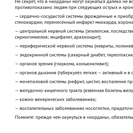
Не секрет, что в «иордань» могут окунаться далеко не 
противопоказано людям при следующих острых и хрони
— сердечно-сосудистой системы (врождённые и приобр
стенокардии; перенесённый инфаркт миокарда, коронаро
— центральной нервной системы (эпилепсия, последств
сирингомиелия; энцефалит, арахноидит);
— периферической нервной системы (невриты, полинев
— эндокринной системы (сахарный диабет, тиреотоксик
— органов зрения (глаукома, конъюнктивит);
— органов дыхания (туберкулёз легких — активный и в 
— мочеполовой системы (нефрит, цистит, воспаление пр
— желудочно-кишечного тракта (язвенная болезнь желудк
— кожно-венерических заболеваниях;
— воспалительных заболеваниях носоглотки, придаточн
Помните: прежде чем окунуться в «иордань», обязательн