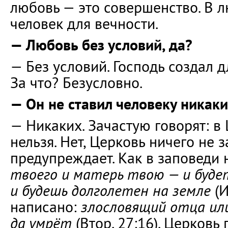
любовь — это совершенство. В 
человек для вечности.
— Любовь без условий, да?
— Без условий. Господь создал д
За что? Безусловно.
— Он не ставил человеку никак
— Никаких. Зачастую говорят: в 
нельзя. Нет, Церковь ничего не 
предупреждает. Как в заповеди
твоего и матерь твою — и будет
и будешь долголетен на земле
(И
написано:
злословящий отца ил
да умрёт
(Втор. 27:16). Церковь