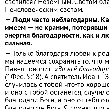
светился? Неземным. Светом бла
Нечеловеческим светом.
— Люди часто неблагодарны. Как
имеем — не храним, потерявши 
энергия благодарности, как и л
сильная.
— Только благодаря любви к ро
мы надеемся сохранить то, что 
Павел говорит:
«За всё благодар
(1Фес. 5:18). А святитель Иоанн 
случилось с тобой что-то хорош
и оно с тобой останется, случил
благодари Бога, и оно от тебя от
благодарите Бога. Я думаю, что 