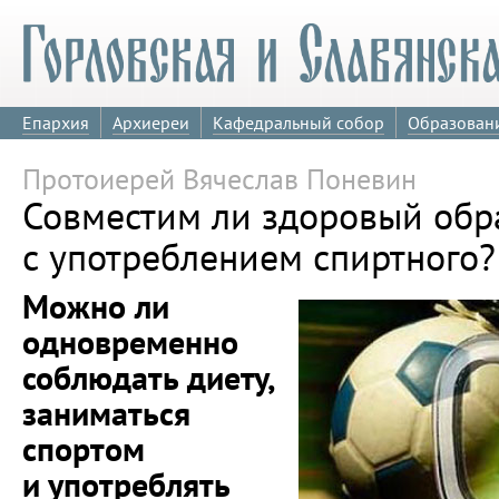
Епархия
Архиереи
Кафедральный собор
Образован
Протоиерей Вячеслав Поневин
Совместим ли здоровый обр
с употреблением спиртного?
Можно ли
одновременно
соблюдать диету,
заниматься
спортом
и употреблять