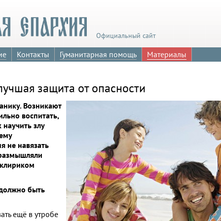
Официальный сайт
ие
Контакты
Гуманитарная помощь
Материалы
лучшая защита от опасности
анику. Возникают
ильно воспитать,
 научить злу
 ему
я не навязать
 размышляли
 клириком
 должно быть
ать ещё в утробе