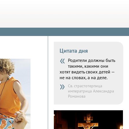
Цитата дня
«
Родители должны быть
такими, какими они
хотят видеть своих детей —
не на словах, а на деле.
»
Св. страстотерпица
императрица Александра
Романова