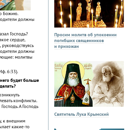
ию Божию.
 Родители должны
азал Господь?
Просим молитв об упокоении
Такое сердце,
погибших священников
, руководствуясь
и прихожан
 родители должны
рующие: молитвы
ф. 6:33).
 него будет больше
 делать?
озникнуть
левать конфликты.
Господь. А Господь
Святитель Лука Крымский
у, к внешним
ылает какие-то