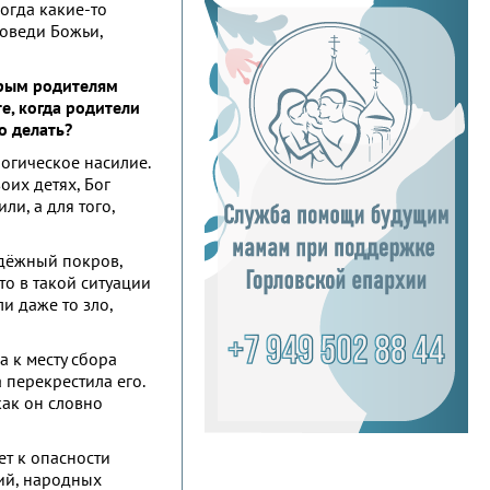
огда какие-то
поведи Божьи,
торым родителям
е, когда родители
о делать?
логическое насилие.
оих детях, Бог
ли, а для того,
адёжный покров,
то в такой ситуации
и даже то зло,
а к месту сбора
 перекрестила его.
как он словно
ет к опасности
ий, народных