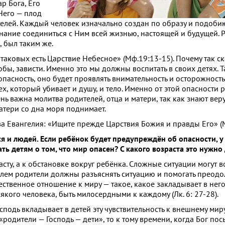
р Бога, Его
 Него — плод
ителей. Каждый человек изначально создан по образу и подоб
нание соединиться с Ним всей жизнью, настоящей и будущей.
, был таким же.
«таковых есть Царствие Небесное» (Мф.19:13-15). Почему так ск
лобы, зависти. Именно это мы должны воспитать в своих детях. 
опасность, оно будет проявлять внимательность и осторожность
ех, который убивает и душу, и тело. Именно от этой опасности
ень важна молитва родителей, отца и матери, так как знают ве
атери со дна моря поднимает.
а Евангелия: «Ищите прежде Царствия Божия и правды Его» (М
я и людей. Если ребёнок будет предупреждён об опасности, у
ь детям о том, что мир опасен? С какого возраста это нужно
сту, а к обстановке вокруг ребёнка. Сложные ситуации могут в
облем родители должны разъяснять ситуацию и помогать преодо
ственное отношение к миру — такое, какое закладывает в него 
якого человека, быть милосердными к каждому (Лк. 6: 27-28).
осподь вкладывает в детей эту чувствительность к внешнему мир
 «родители — Господь — дети», то к тому времени, когда Бог пос