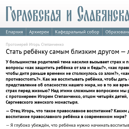
Епархия
Архиереи
Кафедральный собор
Образован
Протоиерей Игорь Степанченко
Стать ребёнку самым близким другом — 
У большинства родителей тема насилия вызывает страх и п
вопросы «как защитить ребёнка от зла и беды?», «как прав
чтобы дитя раньше времени не столкнулось со злом?», «как
противостоять?». Как же воспитывать ребёнка, чтобы дать
представление об опасностях нашего мира, но в то же врем
страх перед жизнью? Над этими сложными вопросами мы
с протоиереем Игорем Степанченко, отцом четырёх детей,
Сергиевского женского монастыря.
— Отец Игорь, что такое православное воспитание? Каким
воспитание православного ребёнка в современном мире?
— Я глубоко убеждён, что ребёнка нужно начинать воспитыв