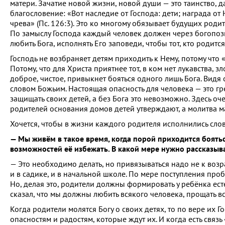
матери. Зачатие новой жизни, новой души — это таинство, да
благословение: «Вот наследие от Господа: дети; награда от
чрева» (Пс. 126:3). Это ко многому обязывает будущих род
По замыслу Господа каждый человек должен через богопоз
любить Бога, исполнять Его заповеди, чтобы тот, кто родится
Господь не возбраняет детям приходить к Нему, потому что 
Потому, что для Христа приятнее тот, в ком нет лукавства, з
доброе, чистое, привыкнет бояться одного лишь Бога. Видя 
словом Божьим. Настоящая опасность для человека — это гр
защищать своих детей, а без Бога это невозможно. Здесь оч
родителей основания домов детей утверждают, а молитва м
Хочется, чтобы в жизни каждого родителя исполнились слов
— Мы живём в такое время, когда порой приходится боятьс
возможностей её избежать. В какой мере нужно рассказыват
— Это необходимо делать, но привязываться надо не к возра
и в садике, и в начальной школе. По мере поступления пр
Но, делая это, родители должны формировать у ребёнка есте
сказал, что мы должны любить всякого человека, прощать вс
Когда родители молятся Богу о своих детях, то по вере их Г
опасностям и радостям, которые ждут их. И когда есть связь