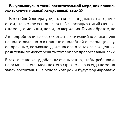
— Вы упомянули о такой воспитательной мере, как правиль
соотносится с нашей сегодняшней темой?
— В житийной литературе, а также в народных сказках, песе
о том, что в мире есть опасность. А с помощью житий святых
с помощью молитвы, поста, воздержания. Таким образом, не 
А в подробности всяческих опасных ситуаций всё-таки лучше
не подготовленного к принятию подобной информации, пуст
осторожным, возможно, даже посоветоваться со священнико
родителям поможет решить этот вопрос православный психо
В заключение хочу добавить: очень важно, чтобы ребёнок д
не оставляли его наедине с его страхами, но всегда помог
задач воспитания, на основе которой и будут формироват