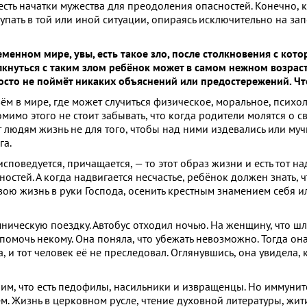
есть начатки мужества для преодоления опасностей. Конечно, к
упать в той или иной ситуации, опираясь исключительно на за
еменном мире, увы, есть такое зло, после столкновения с ко
олкнуться с таким злом ребёнок может в самом нежном возраст
осто не поймёт никаких объяснений или предостережений. Чт
ём в мире, где может случиться физическое, моральное, психо
имо этого не стоит забывать, что когда родители молятся о св
т людям жизнь не для того, чтобы над ними издевались или мучи
га.
споведуется, причащается, — то этот образ жизни и есть тот н
стей. А когда надвигается несчастье, ребёнок должен знать, ч
вою жизнь в руки Господа, осенить крестным знамением себя ил
ническую поездку. Автобус отходил ночью. На женщину, что шл
помочь некому. Она поняла, что убежать невозможно. Тогда она
 и тот человек её не преследовал. Оглянувшись, она увидела, 
им, что есть педофилы, насильники и извращенцы. Но иммунит
. Жизнь в церковном русле, чтение духовной литературы, жит