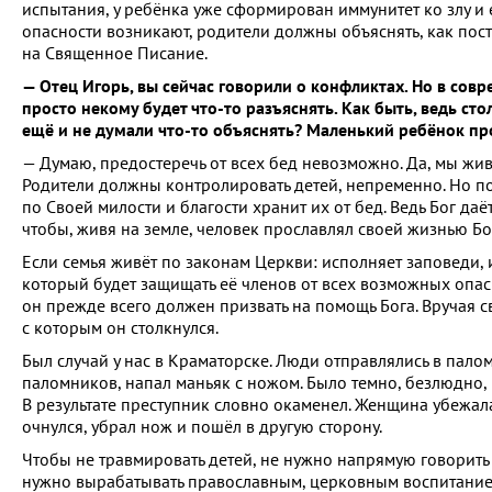
испытания, у ребёнка уже сформирован иммунитет ко злу и 
опасности возникают, родители должны объяснять, как пост
на Священное Писание.
— Отец Игорь, вы сейчас говорили о конфликтах. Но в совр
просто некому будет что-то разъяснять. Как быть, ведь ст
ещё и не думали что-то объяснять? Маленький ребёнок пр
— Думаю, предостеречь от всех бед невозможно. Да, мы жив
Родители должны контролировать детей, непременно. Но пом
по Своей милости и благости хранит их от бед. Ведь Бог даё
чтобы, живя на земле, человек прославлял своей жизнью Бо
Если семья живёт по законам Церкви: исполняет заповеди, и
который будет защищать её членов от всех возможных опасно
он прежде всего должен призвать на помощь Бога. Вручая с
с которым он столкнулся.
Был случай у нас в Краматорске. Люди отправлялись в палом
паломников, напал маньяк с ножом. Было темно, безлюдно, 
В результате преступник словно окаменел. Женщина убежала,
очнулся, убрал нож и пошёл в другую сторону.
Чтобы не травмировать детей, не нужно напрямую говорить 
нужно вырабатывать православным, церковным воспитанием