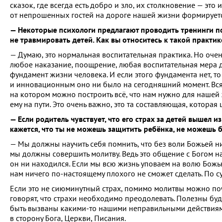
сказок, где всегда есть добро и зло, их столкновение — это
от непрошенных гостей на дороге нашей жизни формируется
— Некоторые психологи предлагают проводить тренинги по
не травмировать детей. Как вы относитесь к такой практик
— Думаю, это нормальная воспитательная практика. Но оче
любое наказание, поощрение, любая воспитательная мера 
фундамент жизни человека. И если этого фундамента нет, т
и инновационным оно ни было на сегодняшний момент. Вся н
на котором можно построить всё, что нам нужно для нашей ж
ему на пути. Это очень важно, это та составляющая, которая
— Если родитель чувствует, что его страх за детей вышел и
кажется, что ты не можешь защитить ребёнка, не можешь 
— Мы должны научить себя помнить, что без воли Божьей нич
мы должны совершить молитву. Ведь это общение с Богом н
он ни находился. Если мы всю жизнь уповаем на волю Божью
нам ничего по-настоящему плохого не сможет сделать. По су
Если это не сиюминутный страх, помимо молитвы можно почи
говорят, что страхи необходимо преодолевать. Полезны буду
быть вызваны какими-то нашими неправильными действиями
в сторону Бога, Церкви, Писания.