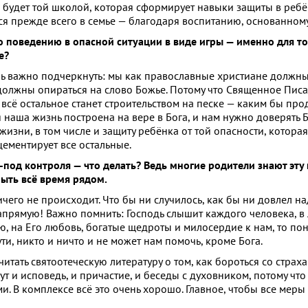
 и будет той школой, которая сформирует навыки защиты в ребён
 прежде всего в семье — благодаря воспитанию, основанному 
 поведению в опасной ситуации в виде игры — именно для то
е?
нь важно подчеркнуть: мы как православные христиане должны
должны опираться на слово Божье. Потому что Священное Писа
о всё остальное станет строительством на песке — каким бы пр
аша жизнь построена на вере в Бога, и нам нужно доверять Бо
изни, в том числе и защиту ребёнка от той опасности, которая
 цементирует все остальные.
з-под контроля — что делать? Ведь многие родители знают эту 
быть всё время рядом.
его не происходит. Что бы ни случилось, как бы ни довлел на
апрямую! Важно помнить: Господь слышит каждого человека, в 
, на Его любовь, богатые щедроты и милосердие к нам, то пон
ти, никто и ничто и не может нам помочь, кроме Бога.
тать святоотеческую литературу о том, как бороться со страха
т и исповедь, и причастие, и беседы с духовником, потому что
. В комплексе всё это очень хорошо. Главное, чтобы все мер