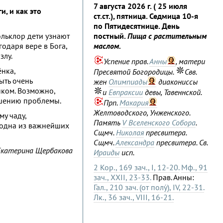
7 августа 2026 г. ( 25 июля
, и как это
ст.ст.), пятница. Седмица 10-я
по Пятидесятнице. День
ольклор дети узнают
постный.
Пища с растительным
годаря вере в Бога,
маслом.
злу.
Успение прав.
Анны
, матери
ёнка,
Пресвятой Богородицы.
Свв.
ыть очень
жен
Олимпиады
диакониссы
нком. Возможно,
и
Евпраксии
девы, Тавеннской.
ешению проблемы.
Прп.
Макария
Желтоводского, Унженского.
у чаду,
Память
V Вселенского Собора
.
т одна из важнейших
Сщмч.
Николая
пресвитера.
Сщмч.
Александра
пресвитера. Св.
Екатерина Щербакова
Ираиды
исп.
2 Кор., 169 зач., I, 12-20.
Мф., 91
зач., XXII, 23-33.
Прав. Анны:
Гал., 210 зач. (от полу́), IV, 22-31.
Лк., 36 зач., VIII, 16-21.