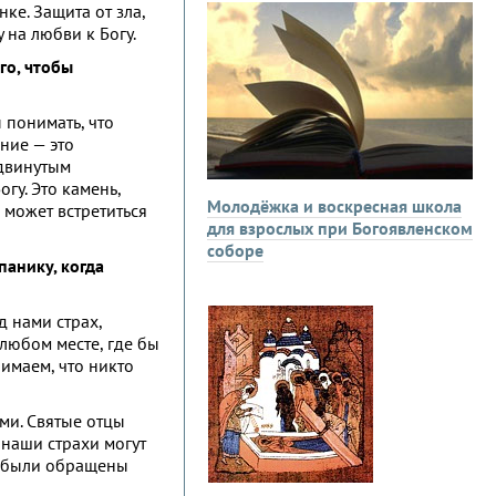
ке. Защита от зла,
на любви к Богу.
го, чтобы
 понимать, что
ние — это
одвинутым
гу. Это камень,
Молодёжка и воскресная школа
 может встретиться
для взрослых при Богоявленском
соборе
панику, когда
д нами страх,
любом месте, где бы
имаем, что никто
ми. Святые отцы
 наши страхи могут
ы были обращены