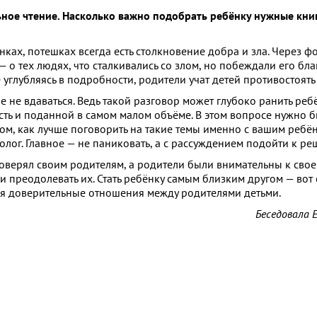
ное чтение. Насколько важно подобрать ребёнку нужные книги
нках, потешках всегда есть столкновение добра и зла. Через ф
 — о тех людях, что сталкивались со злом, но побеждали его бла
углубляясь в подробности, родители учат детей противостоять 
 не вдаваться. Ведь такой разговор может глубоко ранить реб
ь и поданной в самом малом объёме. В этом вопросе нужно б
м, как лучше поговорить на такие темы именно с вашим ребё
лог. Главное — не паниковать, а с рассуждением подойти к р
оверял своим родителям, а родители были внимательны к своем
али преодолевать их. Стать ребёнку самым близким другом — во
ься доверительные отношения между родителями детьми.
Беседовала 