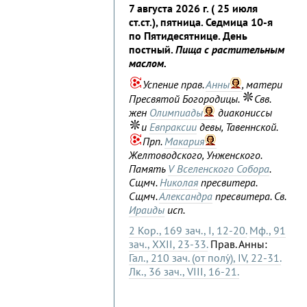
7 августа 2026 г. ( 25 июля
ст.ст.), пятница. Седмица 10-я
по Пятидесятнице. День
постный.
Пища с растительным
маслом.
Успение прав.
Анны
, матери
Пресвятой Богородицы.
Свв.
жен
Олимпиады
диакониссы
и
Евпраксии
девы, Тавеннской.
Прп.
Макария
Желтоводского, Унженского.
Память
V Вселенского Собора
.
Сщмч.
Николая
пресвитера.
Сщмч.
Александра
пресвитера. Св.
Ираиды
исп.
2 Кор., 169 зач., I, 12-20.
Мф., 91
зач., XXII, 23-33.
Прав. Анны:
Гал., 210 зач. (от полу́), IV, 22-31.
Лк., 36 зач., VIII, 16-21.