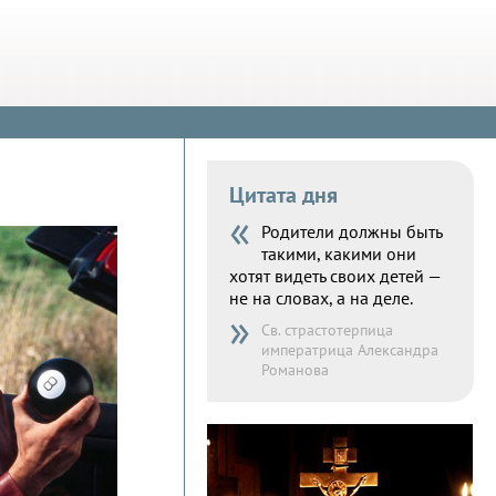
Цитата дня
«
Родители должны быть
такими, какими они
хотят видеть своих детей —
не на словах, а на деле.
»
Св. страстотерпица
императрица Александра
Романова