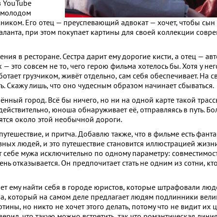
в YouTube
о молодом
ником. Его отец — преуспевающий адвокат — хочет, чтобы сын
 таланта, при этом покупает картины для своей коллекции совре
ения в ресторане. Сестра дарит ему дорогие кисти, а отец — ав
 это совсем не то, чего герою фильма хотелось бы. Хотя у нег
аботает грузчиком, живёт отдельно, сам себя обеспечивает. На 
ь. Скажу лишь, что оно чудесным образом начинает сбываться.
лённый город. Всё бы ничего, но ни на одной карте такой трасс
 действительно, юноша обнаруживает её, отправляясь в путь. Бо
ятся около этой необычной дороги.
утешествие, и притча. Добавлю также, что в фильме есть фанта
азных людей, и это путешествие становится иллюстрацией жиз
т себе мужа исключительно по одному параметру: совместимост
нь отказывается. Он предпочитает стать не одним из сотни, кт
т ему найти себя в городе юристов, которые штрафовали людей
ва, который на самом деле предлагает людям подлинники вели
ины, но никто не хочет этого делать, потому что не видит их 
 верил, что такую можно встретить, так что романтическая линия