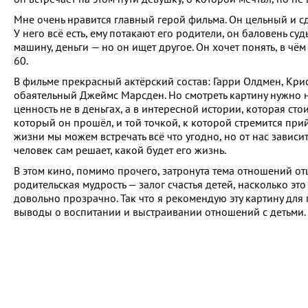
Мне очень нравится главный герой фильма. Он цельный и сд
У него всё есть, ему потакают его родители, он баловень суд
машину, деньги — но он ищет другое. Он хочет понять, в чё
60.
В фильме прекрасный актёрский состав: Гарри Олдмен, Крис
обаятельный Джеймс Марсден. Но смотреть картину нужно не
ценность не в деньгах, а в интересной истории, которая сто
который он прошёл, и той точкой, к которой стремится прий
жизни мы можем встречать всё что угодно, но от нас зависит
человек сам решает, какой будет его жизнь.
В этом кино, помимо прочего, затронута тема отношений отц
родительская мудрость — залог счастья детей, насколько эт
довольно прозрачно. Так что я рекомендую эту картину для
выводы о воспитании и выстраивании отношений с детьми.