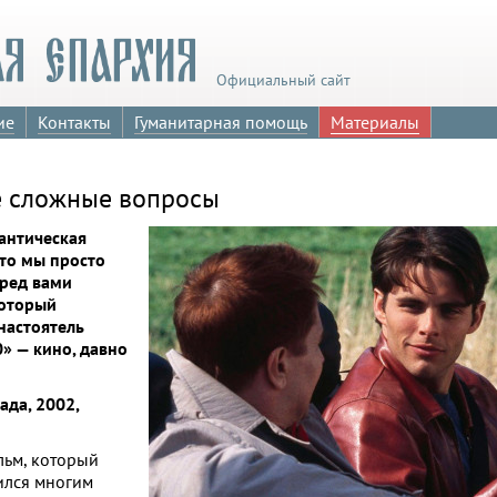
Официальный сайт
ие
Контакты
Гуманитарная помощь
Материалы
ее сложные вопросы
мантическая
то мы просто
еред вами
который
настоятель
0» — кино, давно
ада, 2002,
льм, который
ился многим