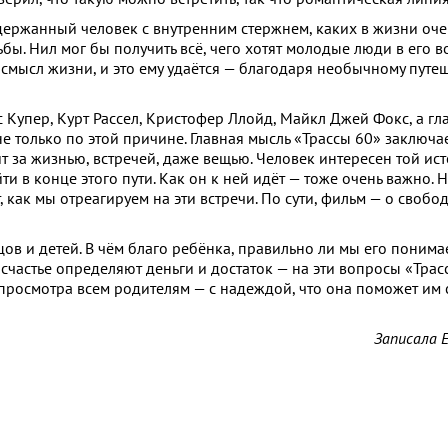
ержанный человек с внутренним стержнем, каких в жизни очень
ьбы. Нил мог бы получить всё, чего хотят молодые люди в его в
м смысл жизни, и это ему удаётся — благодаря необычному путе
 Купер, Курт Рассел, Кристофер Ллойд, Майкл Джей Фокс, а г
 только по этой причине. Главная мысль «Трассы 60» заключает
ит за жизнью, встречей, даже вещью. Человек интересен той ист
ти в конце этого пути. Как он к ней идёт — тоже очень важно. 
, как мы отреагируем на эти встречи. По сути, фильм — о свобод
ов и детей. В чём благо ребёнка, правильно ли мы его понимае
о счастье определяют деньги и достаток — на эти вопросы «Трас
 просмотра всем родителям — с надеждой, что она поможет им
Записала 