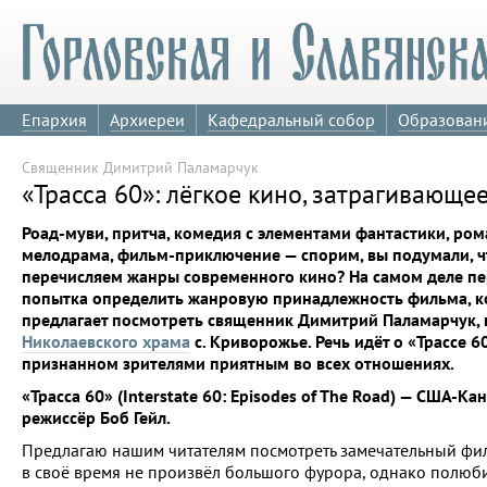
Епархия
Архиереи
Кафедральный собор
Образован
Священник Димитрий Паламарчук
«Трасса 60»: лёгкое кино, затрагивающ
Роад-муви, притча, комедия с элементами фантастики, ро
мелодрама, фильм-приключение — спорим, вы подумали, ч
перечисляем жанры современного кино? На самом деле п
попытка определить жанровую принадлежность фильма, 
предлагает посмотреть священник Димитрий Паламарчук, 
Николаевского храма
с. Криворожье. Речь идёт о «Трассе 6
признанном зрителями приятным во всех отношениях.
«Трасса 60» (Interstate 60: Episodes of The Road) — США-Кан
режиссёр Боб Гейл.
Предлагаю нашим читателям посмотреть замечательный фи
в своё время не произвёл большого фурора, однако полюб