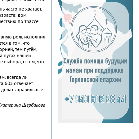
 часто не хватает.
озрасте: дом,
шествию по трассе
лавную роль исполнил
ся в том, что
орией, тем путём,
На путях нашей
е выбора, о том, что
м, всегда ли
са 60» отвечает
 сделать правильные
Екатерина Щербакова