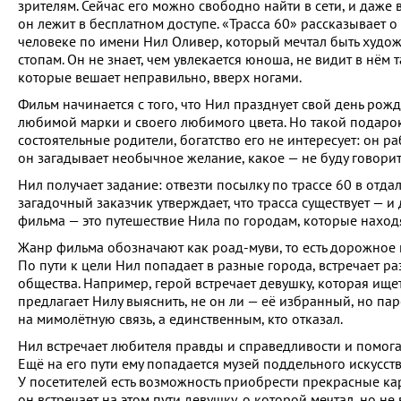
зрителям. Сейчас его можно свободно найти в сети, и даже 
он лежит в бесплатном доступе. «Трасса 60» рассказывает 
человеке по имени Нил Оливер, который мечтал быть худож
стопам. Он не знает, чем увлекается юноша, не видит в нём
которые вешает неправильно, вверх ногами.
Фильм начинается с того, что Нил празднует свой день рожд
любимой марки и своего любимого цвета. Но такой подарок —
состоятельные родители, богатство его не интересует: он р
он загадывает необычное желание, какое — не буду говорит
Нил получает задание: отвезти посылку по трассе 60 в отда
загадочный заказчик утверждает, что трасса существует — и
фильма — это путешествие Нила по городам, которые наход
Жанр фильма обозначают как роад-муви, то есть дорожное п
По пути к цели Нил попадает в разные города, встречает р
общества. Например, герой встречает девушку, которая ище
предлагает Нилу выяснить, не он ли — её избранный, но паре
на мимолётную связь, а единственным, кто отказал.
Нил встречает любителя правды и справедливости и помогае
Ещё на его пути ему попадается музей поддельного искусст
У посетителей есть возможность приобрести прекрасные карт
он встречает на этом пути девушку, о которой мечтал, но не