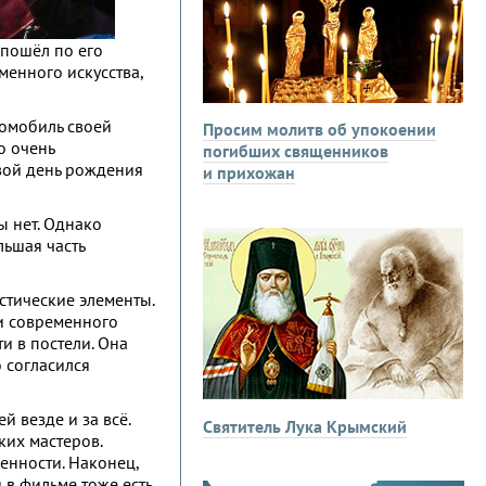
 пошёл по его
менного искусства,
томобиль своей
Просим молитв об упокоении
о очень
погибших священников
свой день рождения
и прихожан
ы нет. Однако
льшая часть
стические элементы.
ни современного
и в постели. Она
о согласился
 везде и за всё.
Святитель Лука Крымский
ких мастеров.
ценности. Наконец,
 в фильме тоже есть.