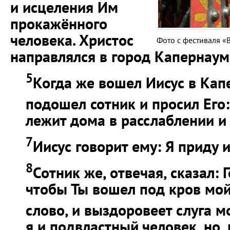
и исцеления Им
прокажённого
человека. Христос
Фото с фестиваля «В
направлялся в город Капернаум
5
Когда же вошел Иисус в Кап
подошел сотник и просил Его
лежит дома в расслаблении и 
7
Иисус говорит ему: Я приду и
8
Сотник же, отвечая, сказал: 
чтобы Ты вошел под кров мой
слово, и выздоровеет слуга м
я и подвластный человек, но, 