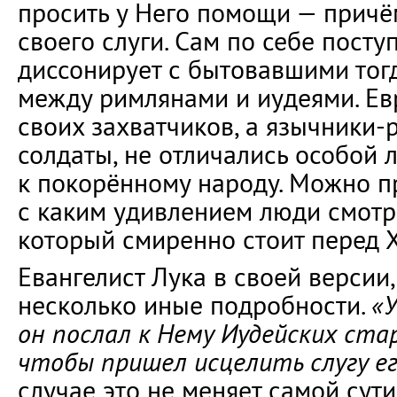
просить у Него помощи — причём
своего слуги. Сам по себе посту
диссонирует с бытовавшими то
между римлянами и иудеями. Ев
своих захватчиков, а язычники-
солдаты, не отличались особой
к покорённому народу. Можно пр
с каким удивлением люди смотре
который смиренно стоит перед Х
Евангелист Лука в своей версии,
несколько иные подробности.
«У
он послал к Нему Иудейских ста
чтобы пришел исцелить слугу е
случае это не меняет самой сути