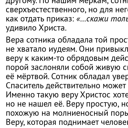
другому. По нашим меркам, сотн
сверхъестественного, но для нег
как отдать приказ:
«…скажи толь
удивило Христа.
Вера сотника обладала той прос
не хватало иудеям. Они привык
веру к каким-то обрядовым дей
порой заслоняли собой живую св
её мёртвой. Сотник обладал уве
Спаситель действительно может 
Именно такую веру Христос хоте
но не нашел её. Веру простую, н
похожую на молниеносный порыв
Веру, которая поднимает челове