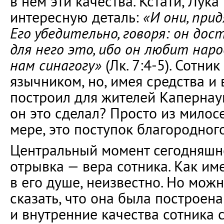
в нём эти качества. Кстати, Лук
интересную деталь:
«И они, прид
Его убедительно, говоря: он дос
для него это, ибо он любит нар
нам синагогу»
(Лк. 7:4-5). Сотник
язычником, но, имея средства и
построил для жителей Капернаум
он это сделал? Просто из милос
мере, это поступок благородног
Центральный момент сегодняшне
отрывка — вера сотника. Как им
в его душе, неизвестно. Но мож
сказать, что она была построена
и внутренние качества сотника 