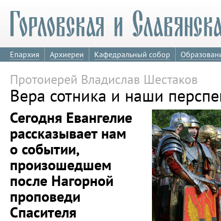
Епархия
Архиереи
Кафедральный собор
Образован
Протоиерей Владислав Шестаков
Вера сотника и наши персп
Сегодня Евангелие
рассказывает нам
о событии,
произошедшем
после Нагорной
проповеди
Спасителя