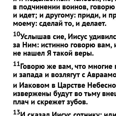
в подчинении воинов, говорю
и идет; и другому: приди, и п
моему: сделай то, и делает.
10
Услышав сие, Иисус удивил
за Ним: истинно говорю вам, 
не нашел Я такой веры.
11
Говорю же вам, что многие 
и запада и возлягут с Авраам
и Иаковом в Царстве Небесн
извержены будут во тьму вне
плач и скрежет зубов.
13
И сказал Иисус сотнику: иди