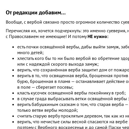
От редакции добавим…
Вообще, с вербой связано просто огромное количество суе
Перечисляя их, хочется подчеркнуть: это именно суеверия,
с Православием не имеющие! И потому
НЕ нужно:
есть почки освящённой вербы, дабы выйти замуж, заб
много детей;
хлестать кого бы то ни было вербой во обретение здо
или с надеждой скорого выхода замуж;
верить, что сохранённая верба защитит дом от пожаро
верить в то, что освященная верба, брошенная против
бурю, брошенная в пламя — останавливает действие ог
в поле — сберегает посевы;
класть кусочек освященной вербы покойнику в гроб;
в случае града выбрасывать ветки освящённой вербы 
верить бабушкиным сказкам о том, что старая верба 
только ветви вербы молодой;
считать старую вербу проклятым деревом, так как из 
верить, что нечистые силы весной спасаются на вербе
поэтому с Вербного воскресенья и до самой Пасхи чер