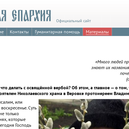
Официальный сайт
ие
Контакты
Гуманитарная помощь
Материалы
«Много людей пр
знают их названия
поче
(
о делать с освящённой вербой? Об этом, а главное — о том, 
стоятелем Николаевского храма в Веровке протоиереем Влад
усалим, или
воскресенье. Суть
не только
иях, которые
сегодня Господь