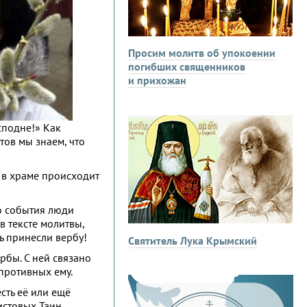
Просим молитв об упокоении
погибших священников
и прихожан
сподне!» Как
тов мы знаем, что
о в храме происходит
го события люди
в тексте молитвы,
ь принесли вербу!
Святитель Лука Крымский
рбы. С ней связано
противных ему.
есть её или ещё
истовых Таин.