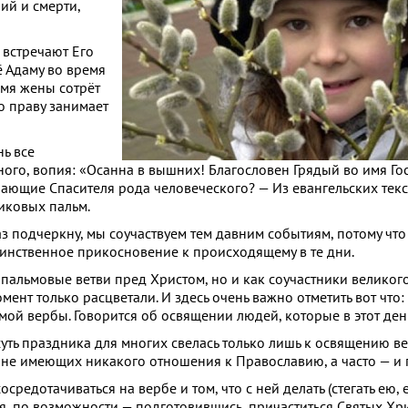
ий и смерти,
 встречают Его
ё Адаму во время
Cемя жены сотрёт
по праву занимает
ь все
ого, вопия: «Осанна в вышних! Благословен Грядый во имя Го
чающие Спасителя рода человеческого? — Из евангельских текс
иковых пальм.
з подчеркну, мы соучаствуем тем давним событиям, потому чт
аинственное прикосновение к происходящему в те дни.
ал пальмовые ветви пред Христом, но и как соучастники велико
ент только расцветали. И здесь очень важно отметить вот что: 
ой вербы. Говорится об освящении людей, которые в этот ден
уть праздника для многих свелась только лишь к освящению ве
 не имеющих никакого отношения к Православию, а часто — и 
осредотачиваться на вербе и том, что с ней делать (стегать ею, 
ься, по возможности — подготовившись, причаститься Святых Хр