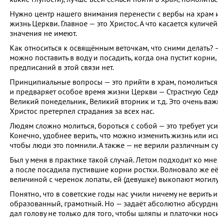
Нужно центр нашего внимания перенести с вербы на храм и в
жизнь Церкви. Главное — это Христос. А что касается кулич
значения не имеют.
Как относиться к освящённым веточкам, что сними делать? 
можно поставить в воду и посадить, когда она пустит корни,
предписаний в этой связи нет.
Принципиальные вопросы — это прийти в храм, помолиться, 
и предваряет особое время жизни Церкви — Страстную Седм
Великий понедельник, Великий вторник и т.д. Это очень ва
Христос претерпел страдания за всех нас.
Людям сложно молиться, бороться с собой — это требует усил
Конечно, удобнее верить, что можно изменить жизнь или ис
чтобы люди это помнили. А также — не верили различным с
Был у меня в практике такой случай. Летом подходит ко мне
а после посадила пустившие корни ростки. Волновало же её
величиной с черенок лопаты, ей (девушке) выкопают могилу.
Понятно, что в советские годы нас учили ничему не верить и 
образованный, грамотный. Но — задаёт абсолютно абсурдные
дал голову не только для того, чтобы шляпы и платочки носи