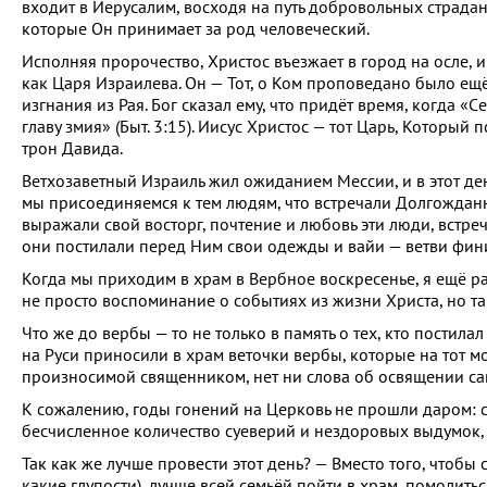
входит в Иерусалим, восходя на путь добровольных страдан
которые Он принимает за род человеческий.
Исполняя пророчество, Христос въезжает в город на осле, и
как Царя Израилева. Он — Тот, о Ком проповедано было ещ
изгнания из Рая. Бог сказал ему, что придёт время, когда «
главу змия» (Быт. 3:15). Иисус Христос — тот Царь, Который 
трон Давида.
Ветхозаветный Израиль жил ожиданием Мессии, и в этот ден
мы присоединяемся к тем людям, что встречали Долгожданн
выражали свой восторг, почтение и любовь эти люди, встре
они постилали перед Ним свои одежды и вайи — ветви фин
Когда мы приходим в храм в Вербное воскресенье, я ещё ра
не просто воспоминание о событиях из жизни Христа, но т
Что же до вербы — то не только в память о тех, кто постил
на Руси приносили в храм веточки вербы, которые на тот мом
произносимой священником, нет ни слова об освящении сам
К сожалению, годы гонений на Церковь не прошли даром: с
бесчисленное количество суеверий и нездоровых выдумок,
Так как же лучше провести этот день? — Вместо того, чтобы с
какие глупости), лучше всей семьёй пойти в храм, помолит