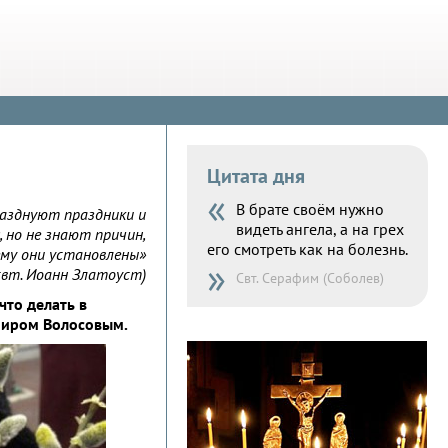
Цитата дня
«
В брате своём нужно
азднуют праздники и
видеть ангела, а на грех
, но не знают причин,
его смотреть как на болезнь.
му они установлены»
»
свт. Иоанн Златоуст)
Свт. Серафим (Соболев)
что делать в
имиром Волосовым.