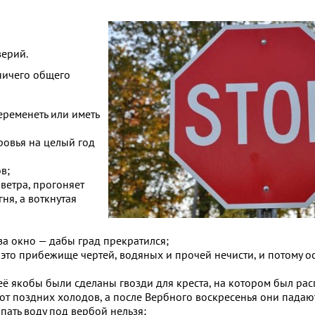
верий.
 ничего общего
еременеть или иметь
ровья на целый год
в;
 ветра, прогоняет
ня, а воткнутая
за окно — дабы град прекратился;
— это прибежище чертей, водяных и прочей нечисти, и потому 
неё якобы были сделаны гвозди для креста, на котором был рас
 от поздних холодов, а после Вербного воскресенья они падают
пать воду под вербой нельзя;