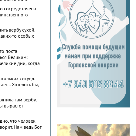
го сосредоточена
таинственного
ить вербу сухой,
 каких-то особых
го поста
ься Великим:
великие дни, когда
скольких секунд.
ает… Хотелось бы,
вятила там вербу,
ы вырастет
идно, что человек
орит. Нам ведь Бог