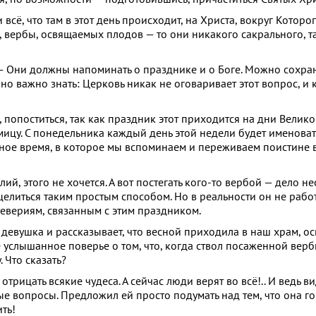
сё, что там в этот день происходит, на Христа, вокруг Которо
ей, вербы, освящаемых плодов — то они никакого сакрального, 
— Они должны напоминать о празднике и о Боге. Можно сохран
 но важно знать: Церковь никак не оговаривает этот вопрос, и
попоститься, так как праздник этот приходится на дни Велико
ицу. С понедельника каждый день этой недели будет именоват
жное время, в которое мы вспоминаем и переживаем поистине 
ий, этого не хочется. А вот постегать кого-то вербой — дело не
целиться таким простым способом. Но в реальности он не работ
уевериям, связанным с этим праздником.
 девушка и рассказывает, что весной приходила в наш храм, ос
 услышанное поверье о том, что, когда ствол посаженной верб
 Что сказать?
отрицать всякие чудеса. А сейчас люди верят во всё!.. И ведь в
 вопросы. Предложил ей просто подумать над тем, что она гов
ть!