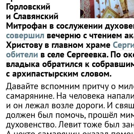
Горловский
и Славянский
Митрофан в сослужении духове
совершил
вечерню с чтением а
Христову в главном храме
Серг
обители
в селе Сергеевка. По о
владыка обратился к собравши
с архипастырским словом.
Давайте вспомним притчу о ми
самарянине. На человека напали
и он лежал возле дороги. И свя
должен был помочь, прошёл мимо
духовенство. Левит тоже был за
А некто самарянин оказал помощ