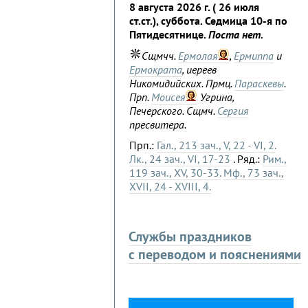
8 августа 2026 г. ( 26 июля
ст.ст.), суббота. Седмица 10-я по
Пятидесятнице.
Поста нет.
Сщмчч.
Ермолая
,
Ермиппа
и
Ермократа
, иереев
Никомидийских. Прмц.
Параскевы
.
Прп.
Моисея
Угрина,
Печерского. Сщмч.
Сергия
пресвитера.
Прп.:
Гал., 213 зач., V, 22 - VI, 2.
Лк., 24 зач., VI, 17-23
. Ряд.:
Рим.,
119 зач., XV, 30-33.
Мф., 73 зач.,
XVII, 24 - XVIII, 4.
Службы праздников
с переводом и пояснениями