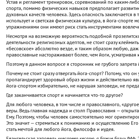
Устав и регламент тренировок, соревнований по каким-либо
спорта, помимо физических навыков предполагает развити
духовных качеств человека. Здесь опасность заключается в 
использует и светская физическая культура, в йога-спорте
упражнениями они имеют риск стать инструментами вовлече
Несмотря на возможную вероятность подобной прозелитской
деятельности религиозных адептов, не стоит сразу клеймить
«бесовское» абсолютно везде, и таким образом любую, даж
православные настораживают более, чем йоги, усматривая 
Поэтому в данном вопросе я сторонник не грубого запрета 
Почему не стоит сразу отвергать йога-спорт? Потому, что о
пропагандирует здоровый образ жизни и действительно явл
йога-спортом избирательно, не нарушая заповеди, не предав
Где заканчивается спорт и начинается что-то другое?
Для любого человека, в том числе и православного, «другое
веры. Ведь главная надежда и столп Православия — открыта
Ему. Поэтому, чтобы человек самостоятельно мог ориентир
Это значит — стремиться к пониманию и осуществлению Его
стать мечтой для любого йога, философа и иудея.
Евангельская заповедь
«кесарево кесарю, а Божие Богу»
(Мф. 