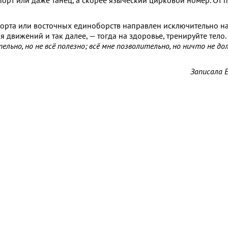
спорт или даже танец, а скорее языческий цирковой номер. От
спорта или восточных единоборств направлен исключительно н
я движений и так далее, — тогда на здоровье, тренируйте тело
ельно, но не всё полезно; всё мне позволительно, но ничто не д
Записала 