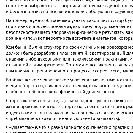
спортом и выбрали йога-спорт или восточные единоборства,
и бескомпромиссно исключить какой-либо уклон в «духовну
Например, нужно обязательно узнать, какой инструктор буде
спортивный профессионализм, как известно, должен быть п
безопасность вашего здоровья и физические результаты зан
крайне мало. А вот вероятность встретить дилетантов, кото
Кем бы ни был инструктор по своим личным мировоззренческ
должен быть разработан план занятий, адаптированный для
с какими-либо духовными или психическими практиками. И е
от занятий с этим тренером. Потому что все элементы упр
нам как часть тренировочного процесса, скорее всего, зак
Вообще, всякое человеческое увлечение может иметь отриц
в единоборствах), овладеть человеком, исказить его здоро
особенностей этого вида физической деятельности.
Спорт заканчивается там, где наблюдается уклон в филос
жизни практиками в йоге-спорте могут быть такие примеры:
индуистские и т.д.) положения частей тела; если физическ
«пребывание в своей истинной форме» Горакшанатх).
Смущает также, что в разновидностях физических практик 