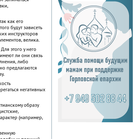
вки,
так как его
ого будут зависеть
аких инструкторов
лементов, велика.
Для этого у него
имеют ли они связь
олнения, либо
 но предлагаются
у.
кость
ерегаться негативных
тианскому образу
истские,
характер (например,
твенную