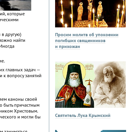
рий, которые
зическими
 в другую)
Просим молитв об упокоении
 можно найти
погибших священников
 Иногда
и прихожан
ие.
оих главных задач —
и к вопросу занятий
няем каноны своей
ло быть причастным
еником Христовым.
Святитель Лука Крымский
ческого и могли бы
им заниматься