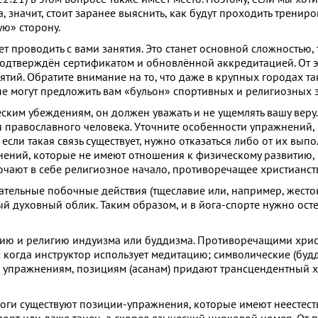
 значит, стоит заранее выяснить, как будут проходить трениро
ю» сторону.
т проводить с вами занятия. Это станет основной сложностью, 
одтверждён сертификатом и обновлённой аккредитацией. От эт
ятий. Обратите внимание на то, что даже в крупных городах т
рые могут предложить вам «бульон» спортивных и религиозных э
им убеждениям, он должен уважать и не ущемлять вашу веру. 
 православного человека. Уточните особенности упражнений, 
сли такая связь существует, нужно отказаться либо от их вып
ажнений, которые не имеют отношения к физическому развитию,
лючают в себе религиозное начало, противоречащее христианств
ательные побочные действия (тщеславие или, например, жесто
вый духовный облик. Таким образом, и в йога-спорте нужно ост
офию и религию индуизма или буддизма. Противоречащими хрис
 когда инструктор использует медитацию; символические (будд
им упражнениям, позициям (асанам) придают трансцендентный 
йоги существуют позиции-упражнения, которые имеют неестес