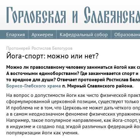
Епархия
Архиереи
Кафедральный собор
Образован
Протоиерей Ростислав Белогуров
Йога-спорт: можно или нет?
Можно ли православному человеку заниматься йогой как 
А восточными единоборствами? Где заканчивается спорт и 
то вредное для души? Отвечает протоиерей Ростислав Бело
Борисо-Глебского храма
п. Мирный Славянского района.
На вопрос о допустимости йоги как чисто физической прак
сформулированной церковной позиции, существуют только
И проблема не в том, что Церковь не может дать чёткого оп
а в самом неоднозначном феномене физических упражнени
Например, такое популярное направление, как йога-спорт,
в индуизме и создано под эгидой различных федераций йо
популяризации йоги как учения.