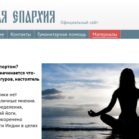
Официальный сайт
ие
Контакты
Гуманитарная помощь
Материалы
спортом?
начинается что-
гуров, настоятель
тики нет
 личные мнения.
ределения,
й йоги.
 укоренено
ги Индии в целях