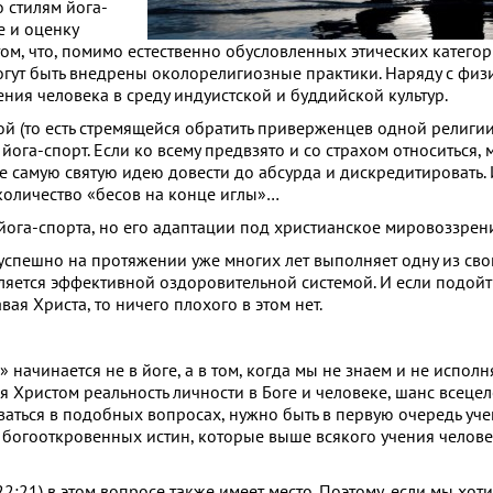
 стилям йога-
е и оценку
том, что, помимо естественно обусловленных этических катего
 могут быть внедрены околорелигиозные практики. Наряду с фи
ния человека в среду индуистской и буддийской культур.
 (то есть стремящейся обратить приверженцев одной религии
 йога-спорт. Если ко всему предвзято и со страхом относиться,
е самую святую идею довести до абсурда и дискредитировать.
количество «бесов на конце иглы»…
йога-спорта, но его адаптации под христианское мировоззрен
н успешно на протяжении уже многих лет выполняет одну из св
яется эффективной оздоровительной системой. И если подойт
ая Христа, то ничего плохого в этом нет.
» начинается не в йоге, а в том, когда мы не знаем и не испол
я Христом реальность личности в Боге и человеке, шанс всеце
оваться в подобных вопросах, нужно быть в первую очередь уч
 богооткровенных истин, которые выше всякого учения челове
22:21) в этом вопросе также имеет место. Поэтому, если мы хот