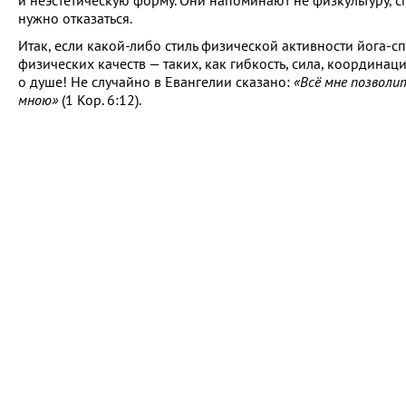
и неэстетическую форму. Они напоминают не физкультуру, 
нужно отказаться.
Итак, если какой-либо стиль физической активности йога-
физических качеств — таких, как гибкость, сила, координаци
о душе! Не случайно в Евангелии сказано:
«Всё мне позволит
мною»
(1 Кор. 6:12).