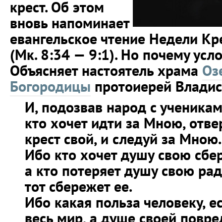
крест. Об этом
вновь напоминает
евангельское чтение Недели К
(Мк. 8:34 — 9:1). Но почему ус
Объясняет
настоятель храма
Оз
Богородицы
протоиерей Владис
И, подозвав народ с ученикам
кто хочет идти за Мною, отве
крест свой, и следуй за Мною.
Ибо кто хочет душу свою сбере
а кто потеряет душу свою рад
тот сбережет ее.
Ибо какая польза человеку, е
весь мир, а душе своей повре