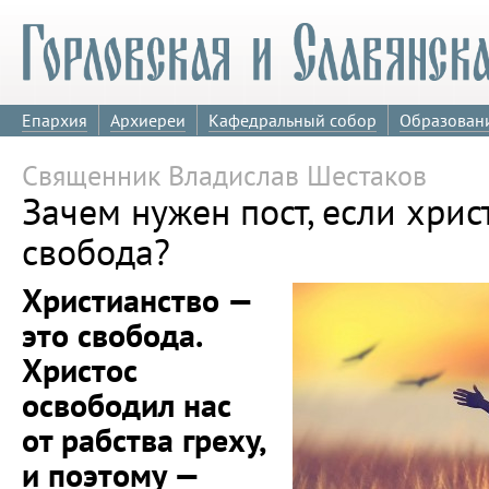
Епархия
Архиереи
Кафедральный собор
Образован
Священник Владислав Шестаков
Зачем нужен пост, если хрис
свобода?
Христианство —
это свобода.
Христос
освободил нас
от рабства греху,
и поэтому —