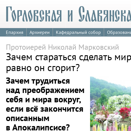
Епархия
Архиереи
Кафедральный собор
Образован
Протоиерей Николай Марковский
Зачем стараться сделать мир
равно он сгорит?
Зачем трудиться
над преображением
себя и мира вокруг,
если всё закончится
описанным
в Апокалипсисе?