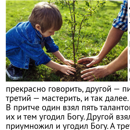
прекрасно говорить, другой — пи
третий — мастерить, и так далее.
В притче один взял пять талант
их и тем угодил Богу. Другой взя
приумножил и угодил Богу. А тре