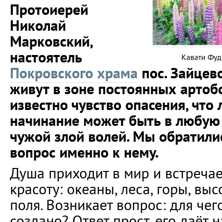
Протоиерей
Николай
Марковский,
настоятель
Кавати Фуд
Покровского храма
пос. Зайцев
живут в зоне постоянных артоб
известно чувство опасения, что
начинание может быть в любую
чужой злой волей. Мы обратилис
вопрос именно к нему.
Душа приходит в мир и встреча
красоту: океаны, леса, горы, вы
поля. Возникает вопрос: для чег
создано? Ответ прост, его даёт 